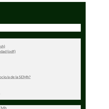
ish)
dad (pdf)
ocio/a de la SEMh?
s
SEMh