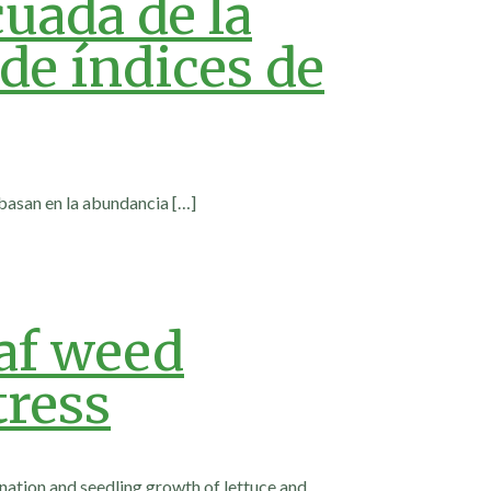
cuada de la
de índices de
 basan en la abundancia
[…]
eaf weed
tress
nation and seedling growth of lettuce and