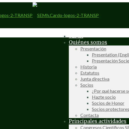
SEMh
Quiénes somos
Presentación
Presentation (Engl
Presentación Socie
Historia
Estatutos
Junta directiva
Socios
¿Por qué hacerse s
Hazte socio
Socios de Honor
Socios protectore
Contacta
Principales actividades
Congresos Científicos 