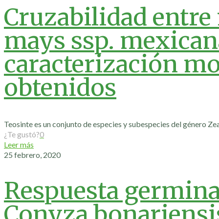
Cruzabilidad entre
mays ssp. mexicana
caracterización mo
obtenidos
Teosinte es un conjunto de especies y subespecies del género Zea,
¿Te gustó?
0
Leer más
25 febrero, 2020
Respuesta germinat
Conyza bonariensi