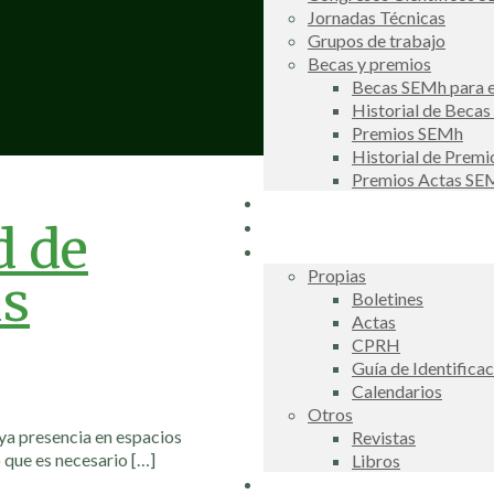
Jornadas Técnicas
Grupos de trabajo
Becas y premios
Becas SEMh para e
Historial de Beca
Premios SEMh
Historial de Prem
Premios Actas S
Noticias
Galería de fotos
d de
Publicaciones
Propias
us
Boletines
Actas
CPRH
Guía de Identifica
Calendarios
Otros
uya presencia en espacios
Revistas
o que es necesario
[…]
Libros
Información de interés