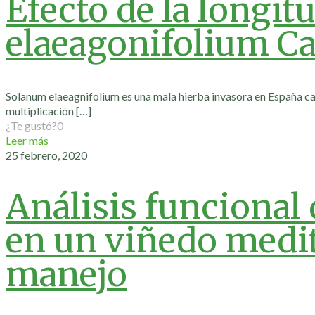
Efecto de la longit
elaeagonifolium Ca
Solanum elaeagnifolium es una mala hierba invasora en España ca
multiplicación
[…]
¿Te gustó?
0
Leer más
25 febrero, 2020
Análisis funcional
en un viñedo medit
manejo