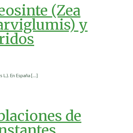
eosinte (Zea
arviglumis) y
ridos
s L.). En España
[…]
blaciones de
nstantes