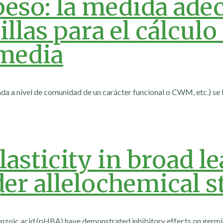
peso: la medida ade
las para el cálculo 
rmedia
ada a nivel de comunidad de un carácter funcional o CWM, etc.) se
asticity in broad l
r allelochemical s
enzoic acid (pHBA) have demonstrated inhibitory effects on germi