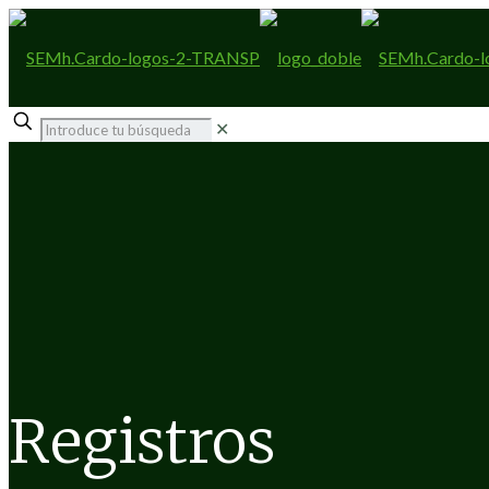
✕
Registros