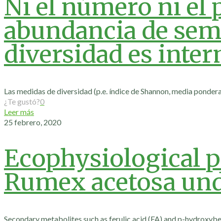
Ni el número ni el 
abundancia de semil
diversidad es inte
Las medidas de diversidad (p.e. índice de Shannon, media ponder
¿Te gustó?
0
Leer más
25 febrero, 2020
Ecophysiological pl
Rumex acetosa unde
Secondary metabolites such as ferulic acid (FA) and p-hydroxyb