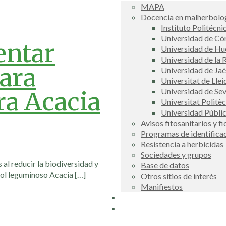
MAPA
Docencia en malherbolog
Instituto Politécni
Universidad de C
ntar
Universidad de Hu
Universidad de la R
ara
Universidad de Ja
Universitat de Llei
Universidad de Sev
ra Acacia
Universitat Politè
Universidad Públi
Avisos fitosanitarios y f
Programas de identifica
Resistencia a herbicidas
Sociedades y grupos
 al reducir la biodiversidad y
Base de datos
rbol leguminoso Acacia
[…]
Otros sitios de interés
Manifiestos
Buscador
COSCE