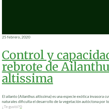
25 febrero, 2020
Control y capacida
rebrote de Ailanth
altissima
El ailanto (Ailanthus altissima) es una especie exótica invasora c
naturales dificulta el desarrollo de la vegetación autóctona por l
¿Te gustó?
0