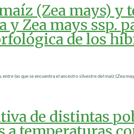
 maíz (Zea mays) y t
 y Zea mays ssp. p
rfológica de los híb
 entre las que se encuentra el ancestro silvestre del maíz (Zea may
iva de distintas po
s a temperaturas co