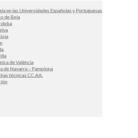
ía en las Universidades Españolas y Portuguesas
co de Beja
órdoba
elva
ioja
én
da
illa
cnica de València
ca de Navarra – Pamplona
ichas técnicas CC.AA.
ción