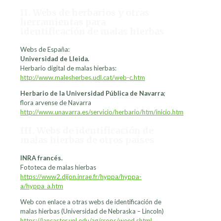
II. Webs de herbarios y otras
herramientas para
identificación de malas hierbas
Webs de España:
Universidad de Lleida.
Herbario digital de malas hierbas:
http://www.malesherbes.udl.cat/web-c.htm
Herbario de la Universidad Pública de Navarra
;
flora arvense de Navarra
http://www.unavarra.es/servicio/herbario/htm/inicio.htm
III. Webs de identificación de
malas hierbas de otros países
INRA francés.
Fototeca de malas hierbas
https://www2.dijon.inrae.fr/hyppa/hyppa-
a/hyppa_a.htm
Web con enlace a otras webs de identificación de
malas hierbas (Universidad de Nebraska – Lincoln)
https://lancaster.unl.edu/ag/crops/weed.shtml