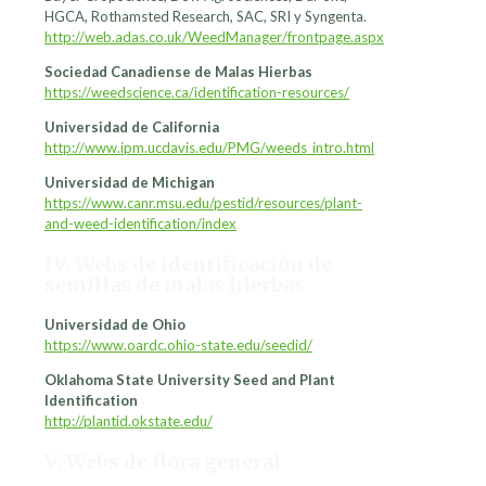
HGCA, Rothamsted Research, SAC, SRI y Syngenta.
http://web.adas.co.uk/WeedManager/frontpage.aspx
Sociedad Canadiense de Malas Hierbas
https://weedscience.ca/identification-resources/
Universidad de California
http://www.ipm.ucdavis.edu/PMG/weeds_intro.html
Universidad de Michigan
https://www.canr.msu.edu/pestid/resources/plant-
and-weed-identification/index
IV. Webs de identificación de
semillas de malas hierbas
Universidad de Ohio
https://www.oardc.ohio-state.edu/seedid/
Oklahoma State University Seed and Plant
Identification
http://plantid.okstate.edu/
V. Webs de flora general