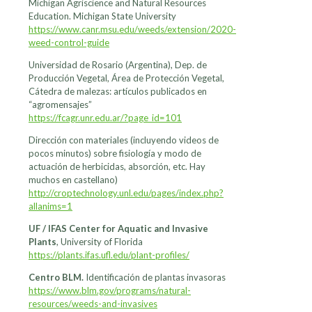
Michigan Agriscience and Natural Resources
Education. Michigan State University
https://www.canr.msu.edu/weeds/extension/2020-
weed-control-guide
Universidad de Rosario (Argentina), Dep. de
Producción Vegetal, Área de Protección Vegetal,
Cátedra de malezas: artículos publicados en
“agromensajes”
https://fcagr.unr.edu.ar/?page_id=101
Dirección con materiales (incluyendo videos de
pocos minutos) sobre fisiología y modo de
actuación de herbicidas, absorción, etc. Hay
muchos en castellano)
http://croptechnology.unl.edu/pages/index.php?
allanims=1
UF / IFAS Center for Aquatic and Invasive
Plants
, University of Florida
https://plants.ifas.ufl.edu/plant-profiles/
Centro BLM.
Identificación de plantas invasoras
https://www.blm.gov/programs/natural-
resources/weeds-and-invasives