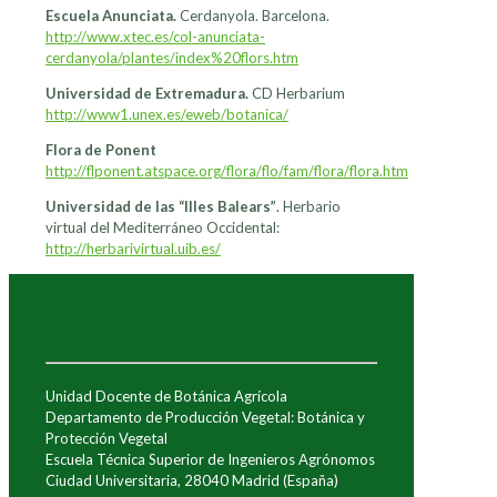
Escuela Anunciata.
Cerdanyola. Barcelona.
http://www.xtec.es/col-anunciata-
cerdanyola/plantes/index%20flors.htm
Universidad de Extremadura.
CD Herbarium
http://www1.unex.es/eweb/botanica/
Flora de Ponent
http://flponent.atspace.org/flora/flo/fam/flora/flora.htm
Universidad de las “Illes Balears”
. Herbario
virtual del Mediterráneo Occidental:
http://herbarivirtual.uib.es/
Unidad Docente de Botánica Agrícola
Departamento de Producción Vegetal: Botánica y
Protección Vegetal
Escuela Técnica Superior de Ingenieros Agrónomos
Ciudad Universitaria, 28040 Madrid (España)