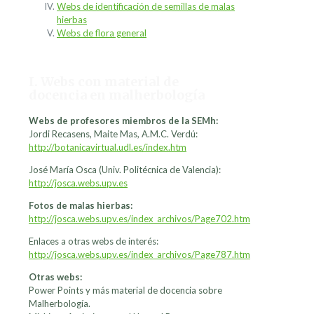
Webs de identificación de semillas de malas
hierbas
Webs de flora general
I. Webs con material de
docencia en malherbología
Webs de profesores miembros de la SEMh:
Jordi Recasens, Maite Mas, A.M.C. Verdú:
http://botanicavirtual.udl.es/index.htm
José María Osca (Univ. Politécnica de Valencia):
http://josca.webs.upv.es
Fotos de malas hierbas:
http://josca.webs.upv.es/index_archivos/Page702.htm
Enlaces a otras webs de interés:
http://josca.webs.upv.es/index_archivos/Page787.htm
Otras webs:
Power Points y más material de docencia sobre
Malherbología.