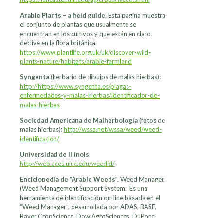
Arable Plants – a field guide
. Esta pagina muestra
el conjunto de plantas que usualmente se
encuentran en los cultivos y que están en claro
declive en la flora británica.
https://www.plantlife.org.uk/uk/discover-wild-
plants-nature/habitats/arable-farmland
Syngenta
(herbario de dibujos de malas hierbas):
http://https://www.syngenta.es/plagas-
enfermedades-y-malas-hierbas/identificador-de-
malas-hierbas
Sociedad Americana de Malherbología
(fotos de
malas hierbas):
http://wssa.net/wssa/weed/weed-
identification/
Universidad de Illinois
http://web.aces.uiuc.edu/weedid/
Enciclopedia de “Arable Weeds”.
Weed Manager,
(Weed Management Support System. Es una
herramienta de identificación on-line basada en el
“Weed Manager”, desarrollada por ADAS, BASF,
Bayer CropScience, Dow AgroSciences, DuPont,