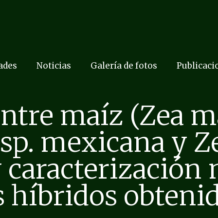
dades
Noticias
Galería de fotos
Publicaci
ntre maíz (Zea m
sp. mexicana y Z
 caracterización
s híbridos obteni