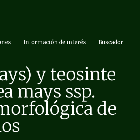
ones
Información de interés
Buscador
ays) y teosinte
ea mays ssp.
 morfológica de
dos