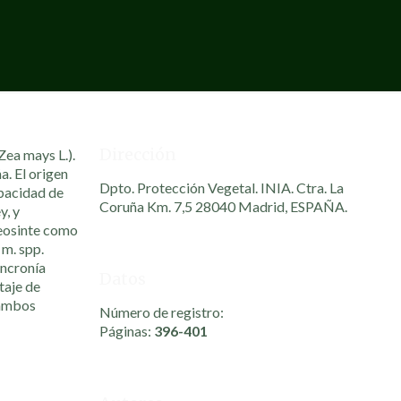
Dirección
Zea mays L.).
. El origen
Dpto. Protección Vegetal. INIA. Ctra. La
apacidad de
Coruña Km. 7,5 28040 Madrid, ESPAÑA.
y, y
teosinte como
m. spp.
incronía
Datos
taje de
 ambos
Número de registro:
Páginas:
396-401