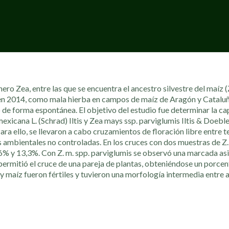
ro Zea, entre las que se encuentra el ancestro silvestre del maíz (
 en 2014, como mala hierba en campos de maíz de Aragón y Cataluña
 de forma espontánea. El objetivo del estudio fue determinar la c
exicana L. (Schrad) Iltis y Zea mays ssp. parviglumis Iltis & Doeble
ra ello, se llevaron a cabo cruzamientos de floración libre entre 
ambientales no controladas. En los cruces con dos muestras de Z. 
6% y 13,3%. Con Z. m. spp. parviglumis se observó una marcada as
 permitió el cruce de una pareja de plantas, obteniéndose un porcen
 y maíz fueron fértiles y tuvieron una morfología intermedia entre