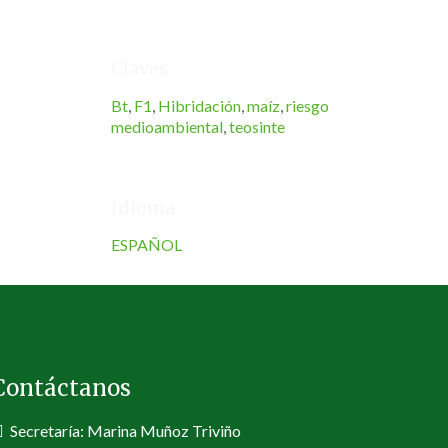
Claves
Bt
,
F1
,
Hibridación
,
maíz
,
riesgo
medioambiental
,
teosinte
Idioma
ESPAÑOL
Contáctanos
Secretaría: Marina Muñoz Triviño