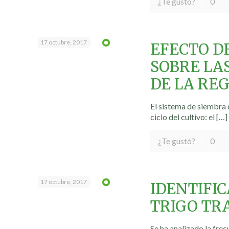
¿Te gustó?
0
17 octubre, 2017
EFECTO D
SOBRE LA
DE LA RE
El sistema de siembra 
ciclo del cultivo: el
[…]
¿Te gustó?
0
17 octubre, 2017
IDENTIFI
TRIGO TR
Se ha analizado la fre