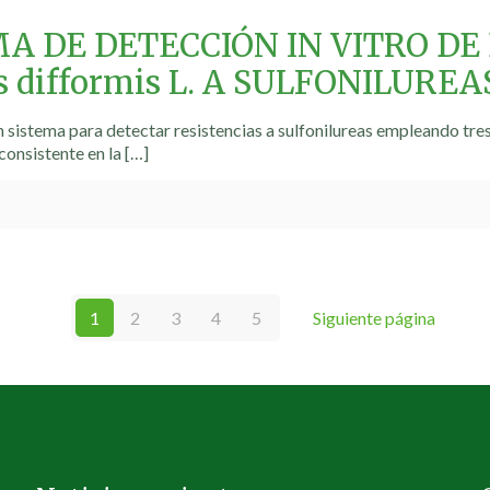
A DE DETECCIÓN IN VITRO DE
s difformis L. A SULFONILUREA
n sistema para detectar resistencias a sulfonilureas empleando tre
consistente en la
[…]
1
2
3
4
5
Siguiente página