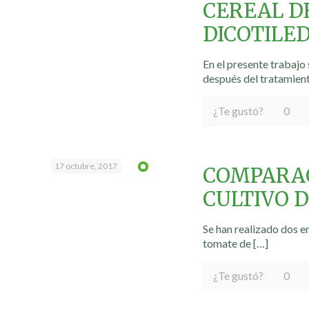
CEREAL DE
DICOTILE
En el presente trabajo 
después del tratamient
¿Te gustó?
0
17 octubre, 2017
COMPARAC
CULTIVO 
Se han realizado dos e
tomate de
[…]
¿Te gustó?
0