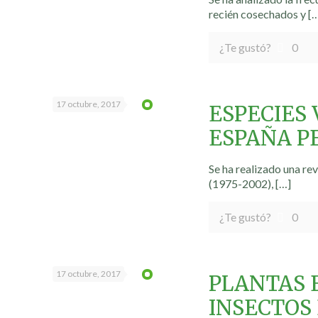
recién cosechados y
[…
¿Te gustó?
0
17 octubre, 2017
ESPECIES
ESPAÑA PE
Se ha realizado una re
(1975-2002),
[…]
¿Te gustó?
0
17 octubre, 2017
PLANTAS 
INSECTOS 