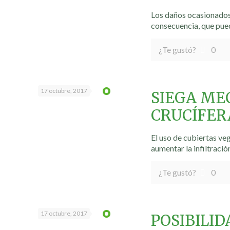
Los daños ocasionados
consecuencia, que pued
¿Te gustó?
0
17 octubre, 2017
SIEGA ME
CRUCÍFERA
El uso de cubiertas v
aumentar la infiltració
¿Te gustó?
0
17 octubre, 2017
POSIBILID