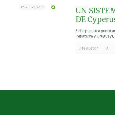
17 octubre, 2017
UN SISTEM
DE Cyperu
Se ha puesto a punto u
Inglaterra y Uruguay), 
¿Te gustó?
0