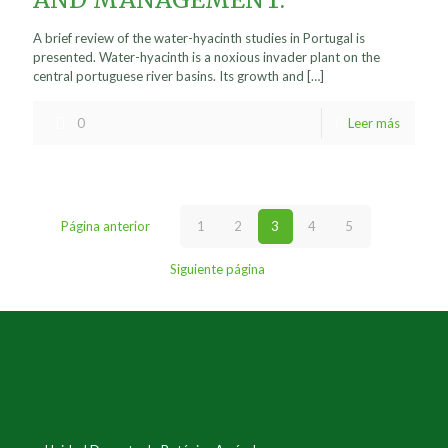
A brief review of the water-hyacinth studies in Portugal is
presented. Water-hyacinth is a noxious invader plant on the
central portuguese river basins. Its growth and
[…]
0
Leer más
Página anterior
1
2
3
4
5
Siguiente página