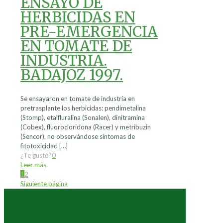
ENSAYO DE
HERBICIDAS EN
PRE-EMERGENCIA
EN TOMATE DE
INDUSTRIA.
BADAJOZ 1997.
Se ensayaron en tomate de industria en
pretrasplante los herbicidas: pendimetalina
(Stomp), etalfluralina (Sonalen), dinitramina
(Cobex), fluorocloridona (Racer) y metribuzin
(Sencor), no observándose síntomas de
fitotoxicidad
[…]
¿Te gustó?
0
Leer más
1
2
Siguiente página