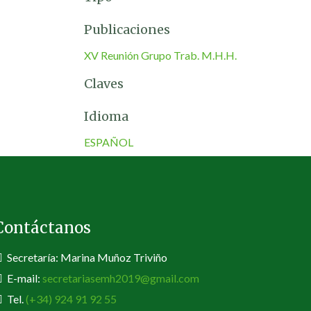
Publicaciones
XV Reunión Grupo Trab. M.H.H.
Claves
Idioma
ESPAÑOL
Contáctanos
Secretaría: Marina Muñoz Triviño
E-mail:
secretariasemh2019@gmail.com
Tel.
(+34) 924 91 92 55