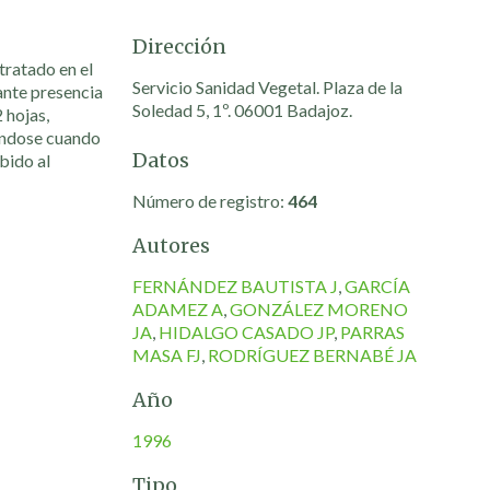
Dirección
tratado en el
Servicio Sanidad Vegetal. Plaza de la
ante presencia
Soledad 5, 1º. 06001 Badajoz.
 hojas,
rándose cuando
Datos
bido al
Número de registro:
464
Autores
FERNÁNDEZ BAUTISTA J
,
GARCÍA
ADAMEZ A
,
GONZÁLEZ MORENO
JA
,
HIDALGO CASADO JP
,
PARRAS
MASA FJ
,
RODRÍGUEZ BERNABÉ JA
Año
1996
Tipo