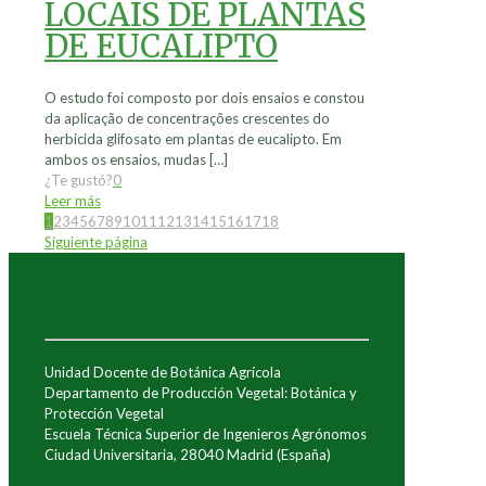
LOCAIS DE PLANTAS
DE EUCALIPTO
O estudo foi composto por dois ensaios e constou
da aplicação de concentrações crescentes do
herbicida glifosato em plantas de eucalipto. Em
ambos os ensaios, mudas
[…]
¿Te gustó?
0
Leer más
1
2
3
4
5
6
7
8
9
10
11
12
13
14
15
16
17
18
Siguiente página
Unidad Docente de Botánica Agrícola
Departamento de Producción Vegetal: Botánica y
Protección Vegetal
Escuela Técnica Superior de Ingenieros Agrónomos
Ciudad Universitaria, 28040 Madrid (España)