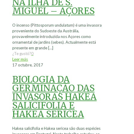
NA ILHA DE S.
MIGUEL – AÇORES
O incenso (Pittosporum undulatum) é uma invasora
proveniente do Sudoeste da Austrália,
provavelmente introduzida nos Açores como
ornamental de jardins (sebes). Actualmente está
presente em grande
[…]
¿Te gustó?
0
Leer más
17 octubre, 2017
BIOLOGIA DA
GERMINAÇÃO DAS
INVASORAS HAKEA
SALICIFOLIA E
HAKEA SERICEA
Hakea salicifolia e Hakea sericea são duas espécies