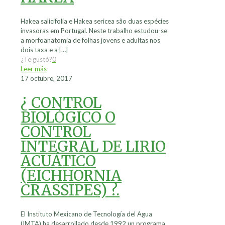
Hakea salicifolia e Hakea sericea são duas espécies
invasoras em Portugal. Neste trabalho estudou-se
a morfoanatomia de folhas jovens e adultas nos
dois taxa e a
[…]
¿Te gustó?
0
Leer más
17 octubre, 2017
¿ CONTROL
BIOLÓGICO O
CONTROL
INTEGRAL DE LIRIO
ACUÁTICO
(EICHHORNIA
CRASSIPES) ?.
El Instituto Mexicano de Tecnología del Agua
(IMTA) ha desarrollado desde 1992 un programa