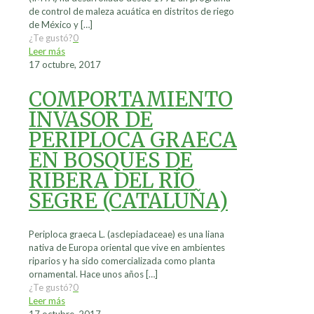
de control de maleza acuática en distritos de riego
de México y
[…]
¿Te gustó?
0
Leer más
17 octubre, 2017
COMPORTAMIENTO
INVASOR DE
PERIPLOCA GRAECA
EN BOSQUES DE
RIBERA DEL RÍO
SEGRE (CATALUÑA)
Periploca graeca L. (asclepiadaceae) es una liana
nativa de Europa oriental que vive en ambientes
riparios y ha sido comercializada como planta
ornamental. Hace unos años
[…]
¿Te gustó?
0
Leer más
17 octubre, 2017