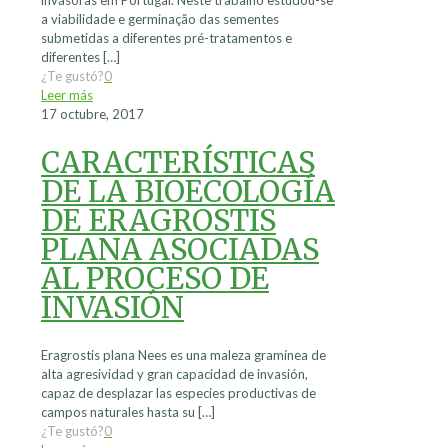
invasoras em Portugal. Neste trabalho estudou-se
a viabilidade e germinação das sementes
submetidas a diferentes pré-tratamentos e
diferentes
[…]
¿Te gustó?
0
Leer más
17 octubre, 2017
CARACTERÍSTICAS
DE LA BIOECOLOGÍA
DE ERAGROSTIS
PLANA ASOCIADAS
AL PROCESO DE
INVASIÓN
Eragrostis plana Nees es una maleza gramínea de
alta agresividad y gran capacidad de invasión,
capaz de desplazar las especies productivas de
campos naturales hasta su
[…]
¿Te gustó?
0