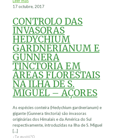
Leer más
17 octubre, 2017
CONTROLO DAS
INVASORAS
HEDYCHIUM
GARDNERIANUM E
GUNNERA
TINCTORIA EM
ÁREAS FLORESTAIS
NA ILHA DE S.
MIGUEL – AÇORES
As espécies conteira (Hedychium gardnerianum) e
gigante (Gunnera tinctoria) são invasoras
originárias dos Himalais e da América do Sul
respectivamente, introduzidas na Ilha de S. Miguel
[…]
¿Te gustó?
0