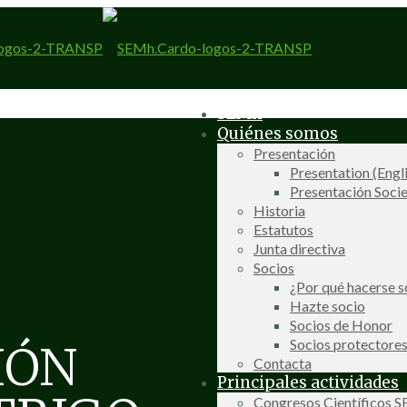
SEMh
Quiénes somos
Presentación
Presentation (Engl
Presentación Socie
Historia
Estatutos
Junta directiva
Socios
¿Por qué hacerse s
Hazte socio
Socios de Honor
Socios protectore
IÓN
Contacta
Principales actividades
Congresos Científicos 