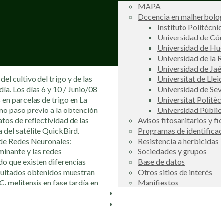
MAPA
Docencia en malherbolog
Instituto Politécni
Universidad de C
Universidad de Hu
Universidad de la R
Universidad de Ja
del cultivo del trigo y de las
Universitat de Llei
día. Los días 6 y 10 / Junio/08
Universidad de Sev
 en parcelas de trigo en La
Universitat Politè
mo paso previo a la obtención
Universidad Públi
tos de reflectividad de las
Avisos fitosanitarios y f
 del satélite QuickBird.
Programas de identifica
s de Redes Neuronales:
Resistencia a herbicidas
minante y las redes
Sociedades y grupos
do que existen diferencias
Base de datos
esultados obtenidos muestran
Otros sitios de interés
C. melitensis en fase tardía en
Manifiestos
Buscador
COSCE