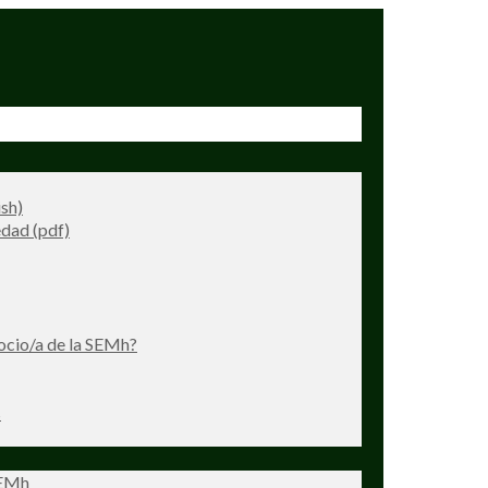
ish)
dad (pdf)
ocio/a de la SEMh?
s
SEMh