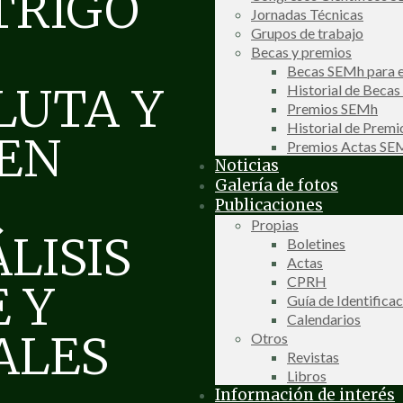
TRIGO
Jornadas Técnicas
Grupos de trabajo
Becas y premios
Becas SEMh para e
LUTA Y
Historial de Beca
Premios SEMh
Historial de Prem
 EN
Premios Actas S
Noticias
Galería de fotos
Publicaciones
Propias
LISIS
Boletines
Actas
CPRH
 Y
Guía de Identifica
Calendarios
ALES
Otros
Revistas
Libros
Información de interés