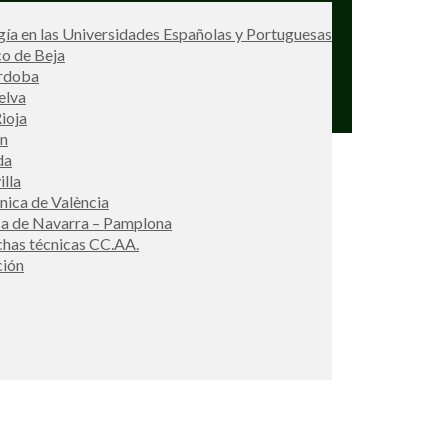
ía en las Universidades Españolas y Portuguesas
co de Beja
órdoba
elva
ioja
én
da
illa
cnica de València
ca de Navarra – Pamplona
ichas técnicas CC.AA.
ción