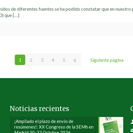
nidos de diferentes fuentes se ha podido constatar que en nuestro 
0) que
[…]
1
2
3
4
5
6
Siguiente página
Noticias recientes
¡Ampliado el plazo de envío de
resúmenes!: XX Congreso de la SEMh en
Madrid 20-22 Octubre 2026