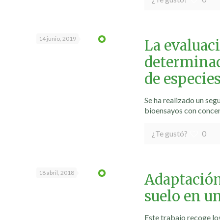
14 junio, 2019
La evaluaci
determinaci
de especie
Se ha realizado un segu
bioensayos con conce
¿Te gustó?
0
18 abril, 2018
Adaptación 
suelo en u
Este trabajo recoge lo