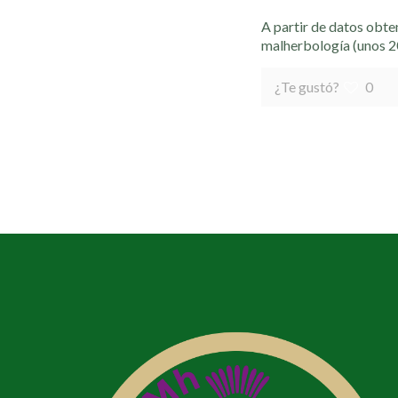
A partir de datos obte
malherbología (unos 2
¿Te gustó?
0