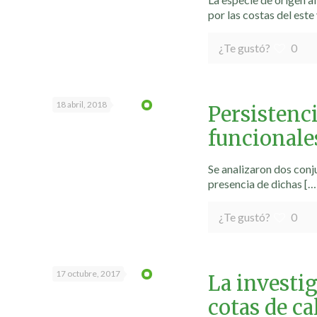
por las costas del este 
¿Te gustó?
0
18 abril, 2018
Persistenc
funcionales
Se analizaron dos conju
presencia de dichas
[…
¿Te gustó?
0
17 octubre, 2017
La investi
cotas de ca