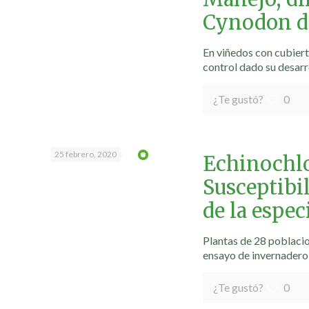
Cynodon da
En viñedos con cubiert
control dado su desarr
¿Te gustó?
0
25 febrero, 2020
Echinochlo
Susceptibil
de la espe
Plantas de 28 poblacio
ensayo de invernadero
¿Te gustó?
0