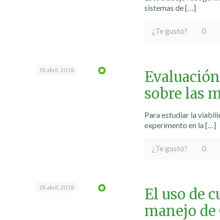
sistemas de
[…]
¿Te gustó?
0
18 abril, 2018
Evaluación
sobre las 
Para estudiar la viabi
experimento en la
[…]
¿Te gustó?
0
18 abril, 2018
El uso de c
manejo de