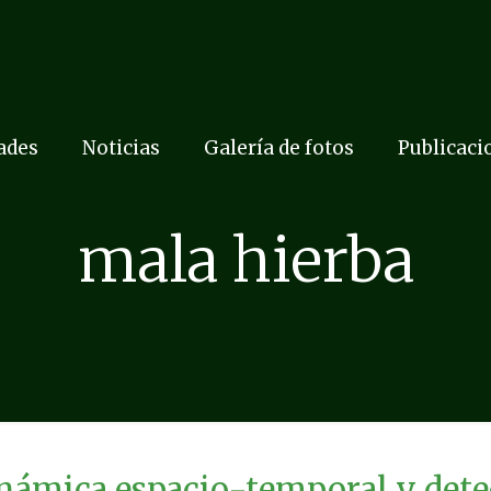
dades
Noticias
Galería de fotos
Publicaci
mala hierba
námica espacio-temporal y detec