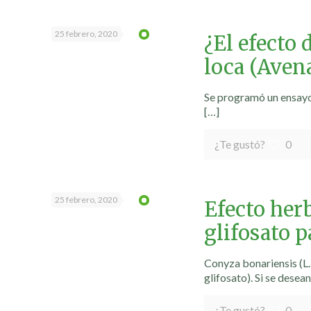
25 febrero, 2020
¿El efecto 
loca (Aven
Se programó un ensayo 
[…]
¿Te gustó?
0
25 febrero, 2020
Efecto her
glifosato 
Conyza bonariensis (L.
glifosato). Si se desean
¿Te gustó?
0