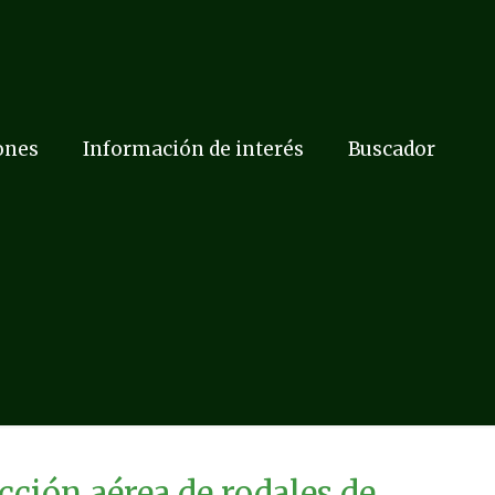
ones
Información de interés
Buscador
ción aérea de rodales de