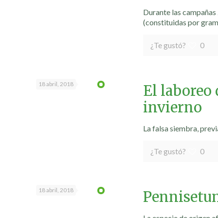
Durante las campañas 2
(constituidas por gram
¿Te gustó?
0
18 abril, 2018
El laboreo 
invierno
La falsa siembra, previa
¿Te gustó?
0
18 abril, 2018
Pennisetum
La especie de origen a