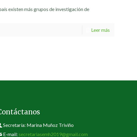
país existen más grupos de investigación de
Leer más
Contáctanos
Secretaría: Marina Muñoz Triviño
E-mail:
secretariasemh2019@gmail.com