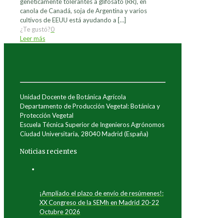
genéticamente tolerantes a glifosato (RR), en
canola de Canadá, soja de Argentina y varios
cultivos de EEUU está ayudando a
[…]
¿Te gustó?
0
Leer más
Unidad Docente de Botánica Agrícola
Departamento de Producción Vegetal: Botánica y
Protección Vegetal
Escuela Técnica Superior de Ingenieros Agrónomos
Ciudad Universitaria, 28040 Madrid (España)
Noticias recientes
¡Ampliado el plazo de envío de resúmenes!:
XX Congreso de la SEMh en Madrid 20-22
Octubre 2026