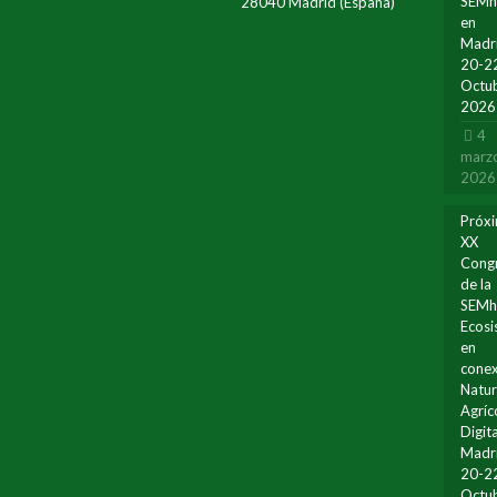
SEM
28040 Madrid (España)
en
Madr
20-2
Octu
2026
4
marz
2026
Próx
XX
Cong
de la
SEMh
Ecos
en
conex
Natur
Agríc
Digita
Madr
20-2
Octu