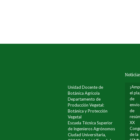
Noticia
¡Amp
Unidad Docente de
el pl
Botánica Agrícola
de
Departamento de
envío
Producción Vegetal:
de
Botánica y Protección
resúm
Vegetal
XX
Escuela Técnica Superior
Cong
de Ingenieros Agrónomos
de la
Ciudad Universitaria,