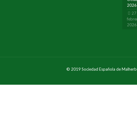
2026
27
febre
2026
© 2019 Sociedad Española de Malherb