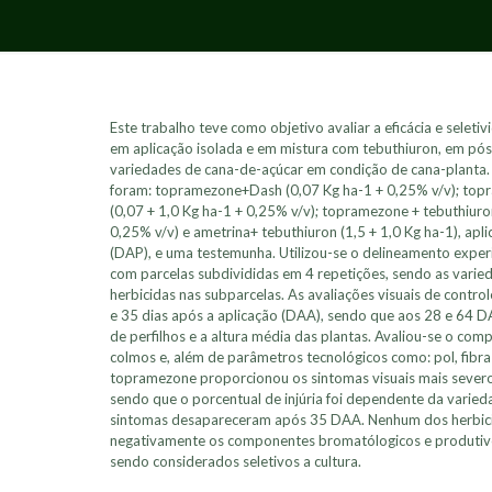
Este trabalho teve como objetivo avaliar a eficácia e selet
em aplicação isolada e em mistura com tebuthiuron, em pós
variedades de cana-de-açúcar em condição de cana-planta.
foram: topramezone+Dash (0,07 Kg ha-1 + 0,25% v/v); to
(0,07 + 1,0 Kg ha-1 + 0,25% v/v); topramezone + tebuthiuro
0,25% v/v) e ametrina+ tebuthiuron (1,5 + 1,0 Kg ha-1), apl
(DAP), e uma testemunha. Utilizou-se o delineamento exper
com parcelas subdivididas em 4 repetições, sendo as varied
herbicidas nas subparcelas. As avaliações visuais de control
e 35 dias após a aplicação (DAA), sendo que aos 28 e 64
de perfilhos e a altura média das plantas. Avaliou-se o co
colmos e, além de parâmetros tecnológicos como: pol, fibra 
topramezone proporcionou os sintomas visuais mais severos 
sendo que o porcentual de injúria foi dependente da varied
sintomas desapareceram após 35 DAA. Nenhum dos herbici
negativamente os componentes bromatólogicos e produtiv
sendo considerados seletivos a cultura.