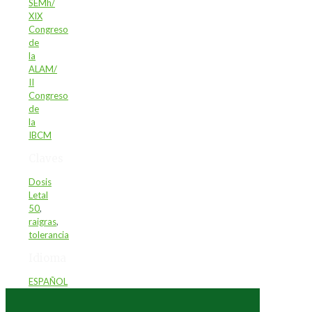
SEMh/
XIX
Congreso
de
la
ALAM/
II
Congreso
de
la
IBCM
Claves
Dosis
Letal
50
,
raigras
,
tolerancia
Idioma
ESPAÑOL