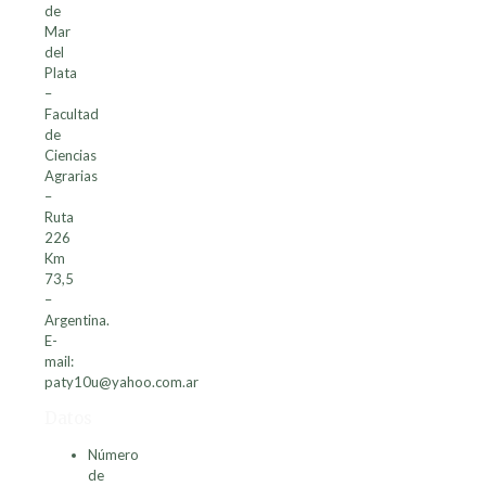
de
Mar
del
Plata
–
Facultad
de
Ciencias
Agrarias
–
Ruta
226
Km
73,5
–
Argentina.
E-
mail:
paty10u@yahoo.com.ar
Datos
Número
de