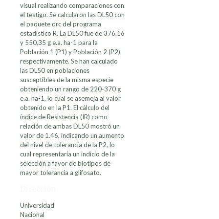
visual realizando comparaciones con
el testigo. Se calcularon las DL50 con
el paquete drc del programa
estadístico R. La DL50 fue de 376,16
y 550,35 g e.a. ha-1 para la
Población 1 (P1) y Población 2 (P2)
respectivamente. Se han calculado
las DL50 en poblaciones
susceptibles de la misma especie
obteniendo un rango de 220-370 g
e.a. ha-1, lo cual se asemeja al valor
obtenido en la P1. El cálculo del
índice de Resistencia (IR) como
relación de ambas DL50 mostró un
valor de 1.46, indicando un aumento
del nivel de tolerancia de la P2, lo
cual representaría un indicio de la
selección a favor de biotipos de
mayor tolerancia a glifosato.
Dirección
Universidad
Nacional