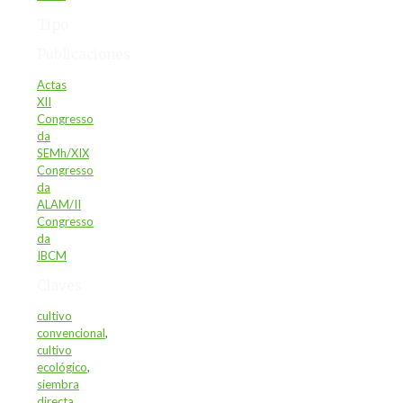
Tipo
Publicaciones
Actas
XII
Congresso
da
SEMh/XIX
Congresso
da
ALAM/II
Congresso
da
IBCM
Claves
cultivo
convencional
,
cultivo
ecológico
,
siembra
directa