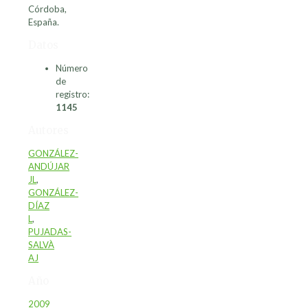
Córdoba,
España.
Datos
Número
de
registro:
1145
Autores
GONZÁLEZ-
ANDÚJAR
JL
,
GONZÁLEZ-
DÍAZ
L
,
PUJADAS-
SALVÀ
AJ
Año
2009