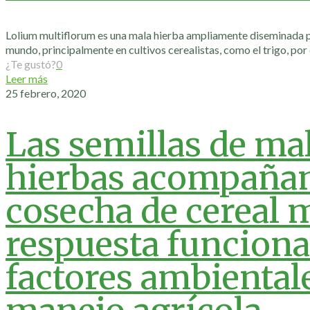
Lolium multiflorum es una mala hierba ampliamente diseminada po
mundo, principalmente en cultivos cerealistas, como el trigo, por
¿Te gustó?
0
Leer más
25 febrero, 2020
Las semillas de ma
hierbas acompañant
cosecha de cereal 
respuesta funcional
factores ambiental