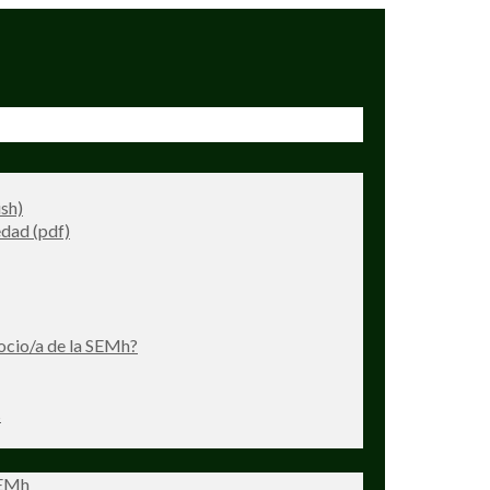
ish)
dad (pdf)
ocio/a de la SEMh?
s
SEMh