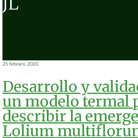
JL
25 febrero, 2020
Desarrollo y valida
un modelo termal 
describir la emerg
Lolium multiflor