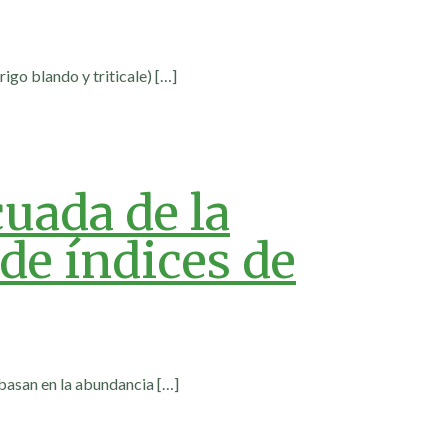
rigo blando y triticale)
[…]
cuada de la
de índices de
 basan en la abundancia
[…]