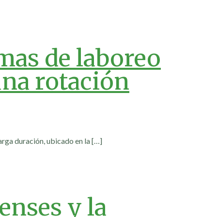
emas de laboreo
una rotación
rga duración, ubicado en la
[…]
enses y la