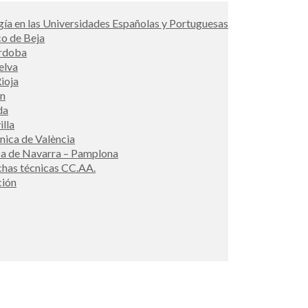
ía en las Universidades Españolas y Portuguesas
co de Beja
órdoba
elva
ioja
én
da
illa
cnica de València
ca de Navarra – Pamplona
ichas técnicas CC.AA.
ción