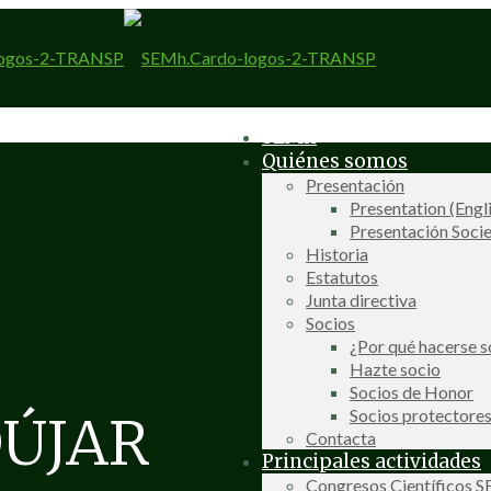
SEMh
Quiénes somos
Presentación
Presentation (Engl
Presentación Socie
Historia
Estatutos
Junta directiva
Socios
¿Por qué hacerse s
Hazte socio
Socios de Honor
Socios protectore
ÚJAR
Contacta
Principales actividades
Congresos Científicos 