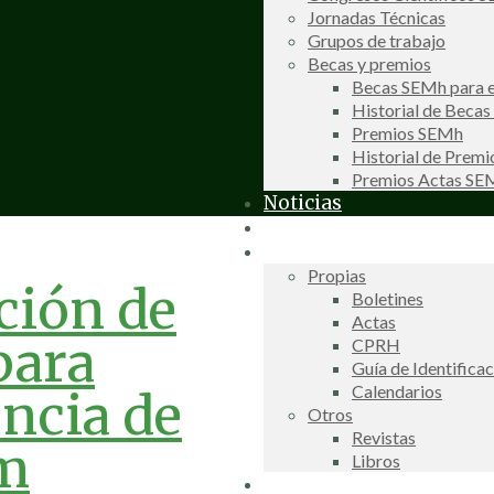
Jornadas Técnicas
Grupos de trabajo
Becas y premios
Becas SEMh para e
Historial de Beca
Premios SEMh
Historial de Prem
Premios Actas S
Noticias
Galería de fotos
Publicaciones
Propias
ción de
Boletines
Actas
para
CPRH
Guía de Identifica
Calendarios
encia de
Otros
Revistas
um
Libros
Información de interés