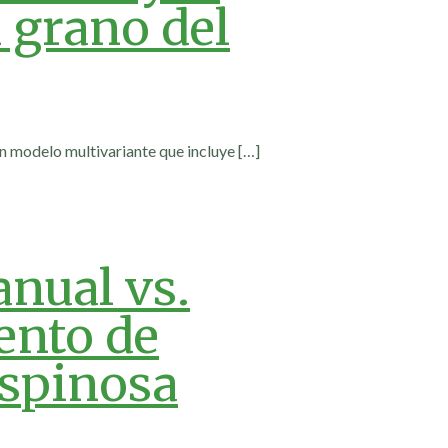
l grano del
un modelo multivariante que incluye
[…]
nual vs.
ento de
 spinosa