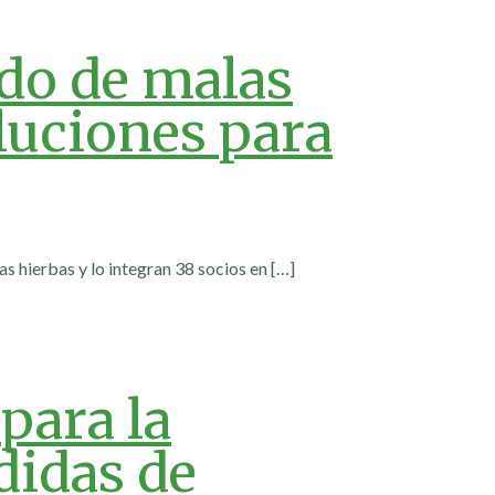
do de malas
luciones para
 hierbas y lo integran 38 socios en
[…]
para la
didas de