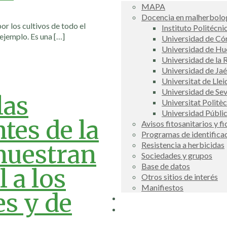
MAPA
Docencia en malherbolog
r los cultivos de todo el
Instituto Politécni
 ejemplo. Es una
[…]
Universidad de C
Universidad de Hu
Universidad de la R
Universidad de Ja
Universitat de Llei
Universidad de Sev
las
Universitat Politè
Universidad Públi
es de la
Avisos fitosanitarios y f
Programas de identifica
muestran
Resistencia a herbicidas
Sociedades y grupos
Base de datos
 a los
Otros sitios de interés
Manifiestos
es y de
Buscador
COSCE