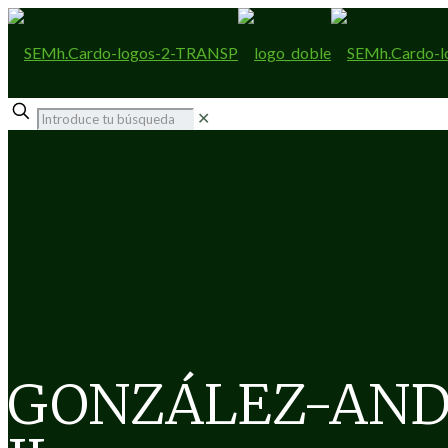
✕
GONZÁLEZ-AND