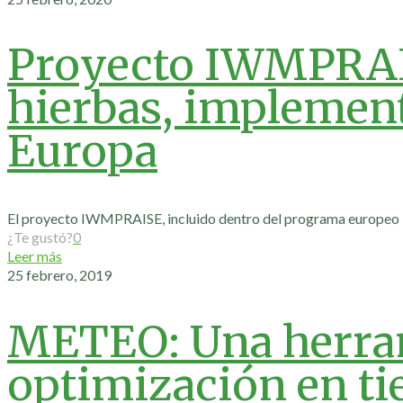
Proyecto IWMPRAIS
hierbas, implement
Europa
El proyecto IWMPRAISE, incluido dentro del programa europeo Ho
¿Te gustó?
0
Leer más
25 febrero, 2019
METEO: Una herram
optimización en ti