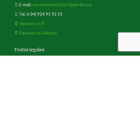
E-mail:
secretariasemh2019@gmail.com
Tel.
(+34) 924 91 92 55
Síguenos en X
Síguenos en LinkedIn
Textos legales
Aviso legal
Política de privacidad
Política de cookies
© 2019 Sociedad Española de Malherbología