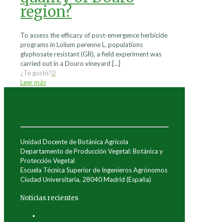
region?
To assess the efficacy of post-emergence herbicide
programs in Lolium perenne L. populations
glyphosate resistant (GR), a field experiment was
carried out in a Douro vineyard
[…]
¿Te gustó?
0
Leer más
Unidad Docente de Botánica Agrícola
Departamento de Producción Vegetal: Botánica y
Protección Vegetal
Escuela Técnica Superior de Ingenieros Agrónomos
Ciudad Universitaria, 28040 Madrid (España)
Noticias recientes