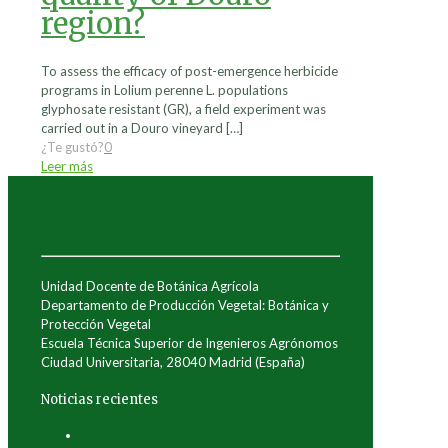
region?
To assess the efficacy of post-emergence herbicide
programs in Lolium perenne L. populations
glyphosate resistant (GR), a field experiment was
carried out in a Douro vineyard
[…]
¿Te gustó?
0
Leer más
Unidad Docente de Botánica Agrícola
Departamento de Producción Vegetal: Botánica y
Protección Vegetal
Escuela Técnica Superior de Ingenieros Agrónomos
Ciudad Universitaria, 28040 Madrid (España)
Noticias recientes