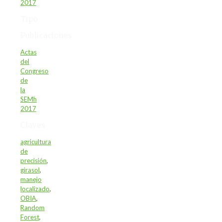
2017
Tipo
Publicaciones
Actas
del
Congreso
de
la
SEMh
2017
Claves
agricultura
de
precisión
,
girasol
,
manejo
localizado
,
OBIA
,
Random
Forest
,