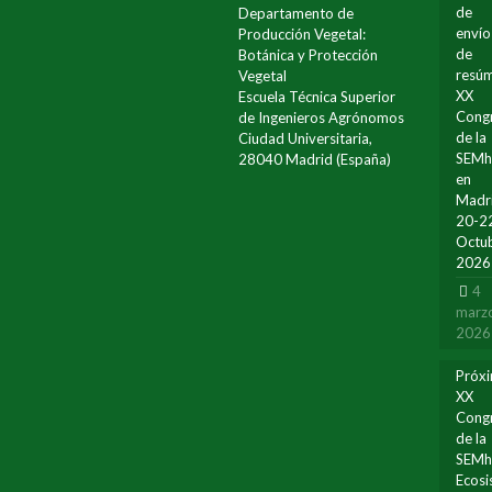
de
Departamento de
envío
Producción Vegetal:
de
Botánica y Protección
resúm
Vegetal
XX
Escuela Técnica Superior
Cong
de Ingenieros Agrónomos
de la
Ciudad Universitaria,
SEM
28040 Madrid (España)
en
Madr
20-2
Octu
2026
4
marz
2026
Próx
XX
Cong
de la
SEMh
Ecos