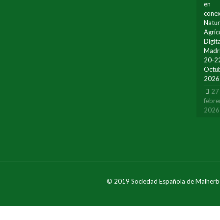
en
conex
Natur
Agríc
Digita
Madr
20-2
Octu
2026
27
febre
2026
© 2019 Sociedad Española de Malherb