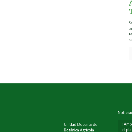
S
p
t
s
Noticia
¡Amp
Unidad Docente de
el pl
Botánica Agrícola