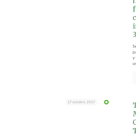
f
S
p
y
u
17 octubre, 2017