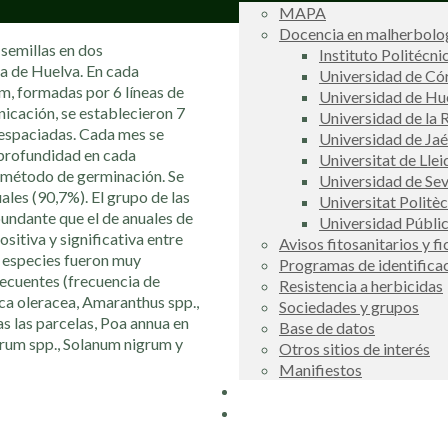
MAPA
Docencia en malherbolog
semillas en dos
Instituto Politécni
ia de Huelva. En cada
Universidad de C
m, formadas por 6 líneas de
Universidad de Hu
nicación, se establecieron 7
Universidad de la R
 espaciadas. Cada mes se
Universidad de Ja
 profundidad en cada
Universitat de Llei
el método de germinación. Se
Universidad de Sev
ales (90,7%). El grupo de las
Universitat Politè
undante que el de anuales de
Universidad Públi
sitiva y significativa entre
Avisos fitosanitarios y f
e especies fueron muy
Programas de identifica
ecuentes (frecuencia de
Resistencia a herbicidas
ca oleracea, Amaranthus spp.,
Sociedades y grupos
s las parcelas, Poa annua en
Base de datos
rum spp., Solanum nigrum y
Otros sitios de interés
Manifiestos
Buscador
COSCE