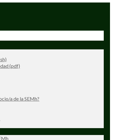
ish)
dad (pdf)
ocio/a de la SEMh?
s
SEMh