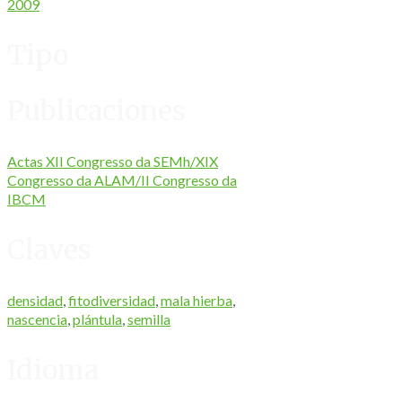
2009
Tipo
Publicaciones
Actas XII Congresso da SEMh/XIX
Congresso da ALAM/II Congresso da
IBCM
Claves
densidad
,
fitodiversidad
,
mala hierba
,
nascencia
,
plántula
,
semilla
Idioma