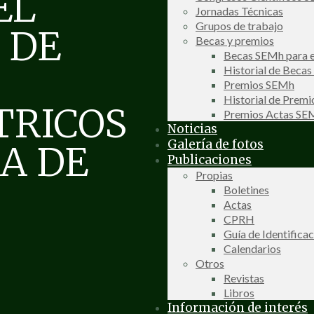
EL
Jornadas Técnicas
Grupos de trabajo
 DE
Becas y premios
Becas SEMh para e
Historial de Beca
Premios SEMh
Historial de Prem
TRICOS
Premios Actas S
Noticias
Galería de fotos
IA DE
Publicaciones
Propias
Boletines
Actas
CPRH
Guía de Identifica
Calendarios
Otros
Revistas
Libros
Información de interés