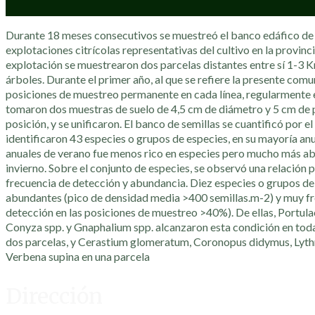
Durante 18 meses consecutivos se muestreó el banco edáfico de 
explotaciones citrícolas representativas del cultivo en la provinc
explotación se muestrearon dos parcelas distantes entre sí 1-3 K
árboles. Durante el primer año, al que se refiere la presente comu
posiciones de muestreo permanente en cada línea, regularmente
tomaron dos muestras de suelo de 4,5 cm de diámetro y 5 cm de
posición, y se unificaron. El banco de semillas se cuantificó por 
identificaron 43 especies o grupos de especies, en su mayoría anu
anuales de verano fue menos rico en especies pero mucho más ab
invierno. Sobre el conjunto de especies, se observó una relación po
frecuencia de detección y abundancia. Diez especies o grupos d
abundantes (pico de densidad media >400 semillas.m-2) y muy fr
detección en las posiciones de muestreo >40%). De ellas, Portula
Conyza spp. y Gnaphalium spp. alcanzaron esta condición en toda
dos parcelas, y Cerastium glomeratum, Coronopus didymus, Lyth
Verbena supina en una parcela
Dirección