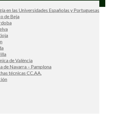
ía en las Universidades Españolas y Portuguesas
co de Beja
órdoba
elva
ioja
én
da
illa
cnica de València
ca de Navarra – Pamplona
ichas técnicas CC.AA.
ción