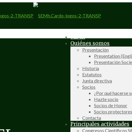
SEMh
Quiénes somos
Presentación
Presentation (Engl
Presentación Socie
Historia
Estatutos
Junta directiva
Socios
¿Por qué hacerse s
Hazte socio
Socios de Honor
Socios protectore
Contacta
Principales actividades
Congresos Científicos 