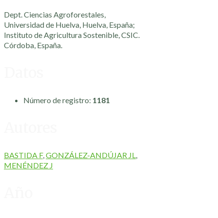
Dept. Ciencias Agroforestales,
Universidad de Huelva, Huelva, España;
Instituto de Agricultura Sostenible, CSIC.
Córdoba, España.
Datos
Número de registro:
1181
Autores
BASTIDA F
,
GONZÁLEZ-ANDÚJAR JL
,
MENÉNDEZ J
Año