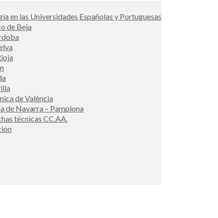
ía en las Universidades Españolas y Portuguesas
co de Beja
órdoba
elva
ioja
én
da
illa
cnica de València
ca de Navarra – Pamplona
ichas técnicas CC.AA.
ción