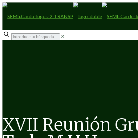
✕
XVII Reunión G