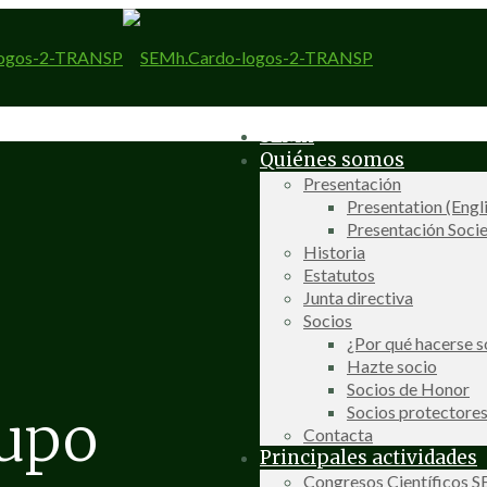
SEMh
Quiénes somos
Presentación
Presentation (Engl
Presentación Socie
Historia
Estatutos
Junta directiva
Socios
¿Por qué hacerse s
Hazte socio
Socios de Honor
Socios protectore
rupo
Contacta
Principales actividades
Congresos Científicos 