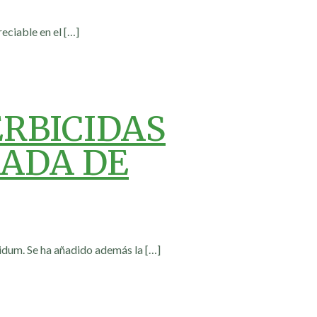
reciable en el
[…]
ERBICIDAS
BADA DE
igidum. Se ha añadido además la
[…]