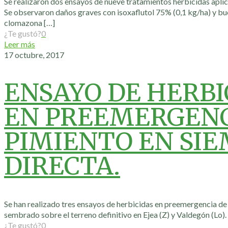
Se realizaron dos ensayos de nueve tratamientos herbicidas aplic
Se observaron daños graves con isoxaflutol 75% (0,1 kg/ha) y bu
clomazona
[…]
¿Te gustó?
0
Leer más
17 octubre, 2017
ENSAYO DE HERBI
EN PREEMERGENC
PIMIENTO EN SI
DIRECTA.
Se han realizado tres ensayos de herbicidas en preemergencia de
sembrado sobre el terreno definitivo en Ejea (Z) y Valdegón (Lo).
¿Te gustó?
0