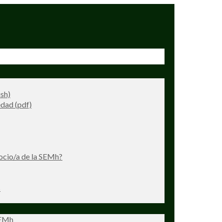
ish)
dad (pdf)
ocio/a de la SEMh?
s
SEMh