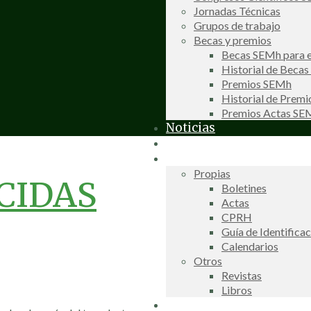
Jornadas Técnicas
Grupos de trabajo
Becas y premios
Becas SEMh para e
Historial de Beca
Premios SEMh
Historial de Prem
Premios Actas S
Noticias
Galería de fotos
Publicaciones
Propias
CIDAS
Boletines
Actas
CPRH
Guía de Identifica
Calendarios
Otros
Revistas
Libros
Información de interés