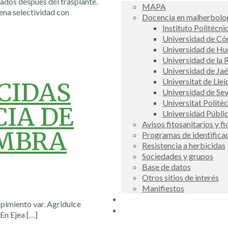
ados después del trasplante.
MAPA
ena selectividad con
Docencia en malherbolog
Instituto Politécni
Universidad de C
Universidad de Hu
Universidad de la R
Universidad de Ja
Universitat de Llei
CIDAS
Universidad de Sev
Universitat Politè
IA DE
Universidad Públi
Avisos fitosanitarios y f
EMBRA
Programas de identifica
Resistencia a herbicidas
Sociedades y grupos
Base de datos
Otros sitios de interés
Manifiestos
Buscador
 pimiento var. Agridulce
COSCE
 En Ejea
[…]