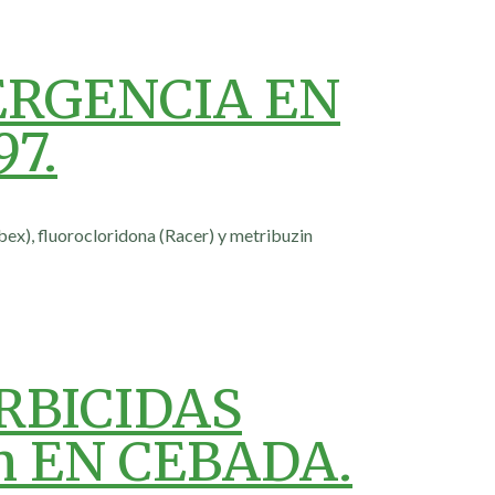
ERGENCIA EN
7.
obex), fluorocloridona (Racer) y metribuzin
RBICIDAS
m EN CEBADA.