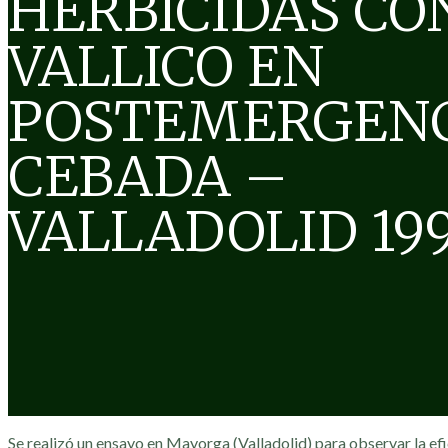
HERBICIDAS C
VALLICO EN
POSTEMERGENC
CEBADA –
VALLADOLID 199
Se realizó un ensayo en Mayorga (Valladolid) para observar la efi