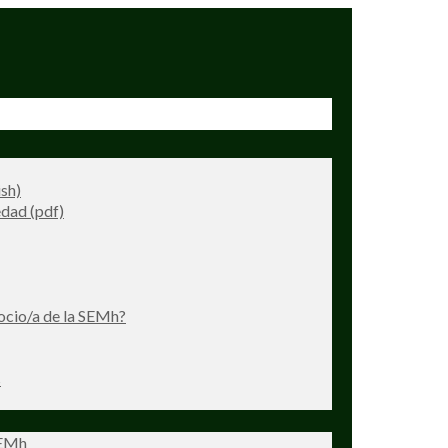
ish)
dad (pdf)
ocio/a de la SEMh?
s
SEMh