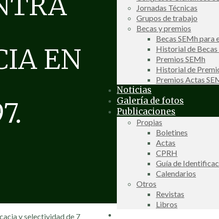
ONTRA
Jornadas Técnicas
Grupos de trabajo
Becas y premios
Becas SEMh para e
IA EN
Historial de Beca
Premios SEMh
Historial de Prem
Premios Actas S
Noticias
Galería de fotos
7.
Publicaciones
Propias
Boletines
Actas
CPRH
Guía de Identifica
Calendarios
Otros
Revistas
Libros
Información de interés
cacia y selectividad de 7