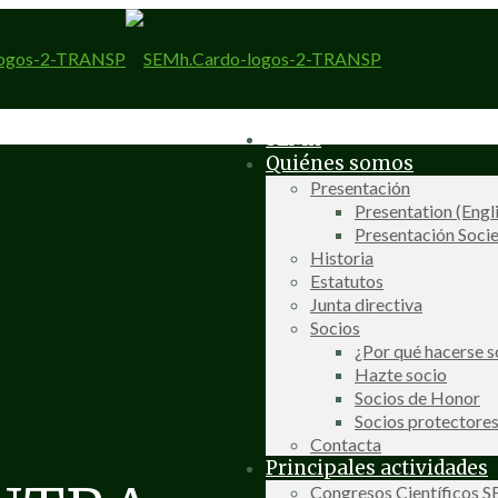
SEMh
Quiénes somos
Presentación
Presentation (Engl
Presentación Socie
Historia
Estatutos
Junta directiva
Socios
¿Por qué hacerse s
Hazte socio
Socios de Honor
Socios protectore
Contacta
Principales actividades
Congresos Científicos 