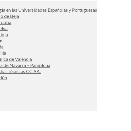
ía en las Universidades Españolas y Portuguesas
co de Beja
órdoba
elva
ioja
én
da
illa
cnica de València
ca de Navarra – Pamplona
ichas técnicas CC.AA.
ción