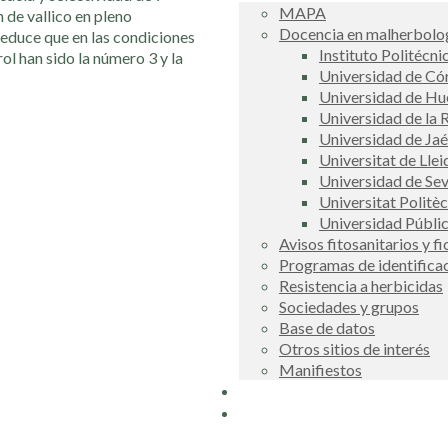
MAPA
 de vallico en pleno
Docencia en malherbolog
deduce que en las condiciones
Instituto Politécni
ol han sido la número 3 y la
Universidad de C
Universidad de Hu
Universidad de la R
Universidad de Ja
Universitat de Llei
Universidad de Sev
Universitat Politè
Universidad Públi
Avisos fitosanitarios y f
Programas de identifica
Resistencia a herbicidas
Sociedades y grupos
Base de datos
Otros sitios de interés
Manifiestos
Buscador
COSCE