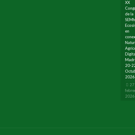
XX
Cong
de la
SEMh
Ecos
en
conex
Natur
Agríc
Digita
Madr
20-2
Octu
2026
27
febre
2026