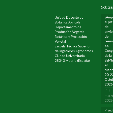
Noticia
¡Amp
Unidad Docente de
el pl
Botánica Agrícola
de
Departamento de
envío
Producción Vegetal:
de
Botánica y Protección
resúm
Vegetal
XX
Escuela Técnica Superior
Cong
de Ingenieros Agrónomos
de la
Ciudad Universitaria,
SEM
28040 Madrid (España)
en
Madr
20-2
Octu
2026
4
marz
2026
Próx