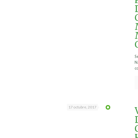
S
N
c
17 octubre, 2017