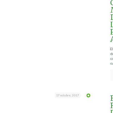
E
d
c
cu
17 octubre, 2017