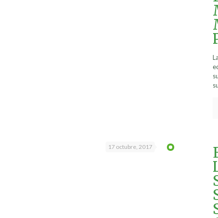
La
e
s
su
17 octubre, 2017