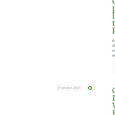
A
o
c
a
17 octubre, 2017