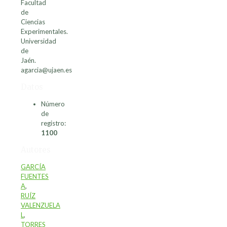
Facultad
de
Ciencias
Experimentales.
Universidad
de
Jaén.
agarcia@ujaen.es
Datos
Número
de
registro:
1100
Autores
GARCÍA
FUENTES
A
,
RUÍZ
VALENZUELA
L
,
TORRES