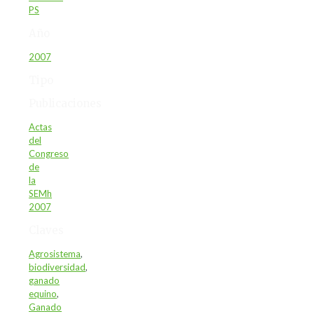
PS
Año
2007
Tipo
Publicaciones
Actas
del
Congreso
de
la
SEMh
2007
Claves
Agrosistema
,
biodiversidad
,
ganado
equino
,
Ganado