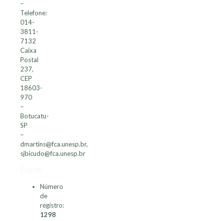
–
Telefone:
014-
3811-
7132
Caixa
Postal
237,
CEP
18603-
970
–
Botucatu-
SP
–
dmartins@fca.unesp.br,
sjbicudo@fca.unesp.br
Datos
Número
de
registro:
1298