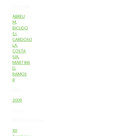
Autores
ABREU
M
,
BICUDO
SJ
,
CARDOSO
LA
,
COSTA
SIA
,
MARTINS
D
,
RAMOS
R
Año
2009
Tipo
Publicaciones
XII