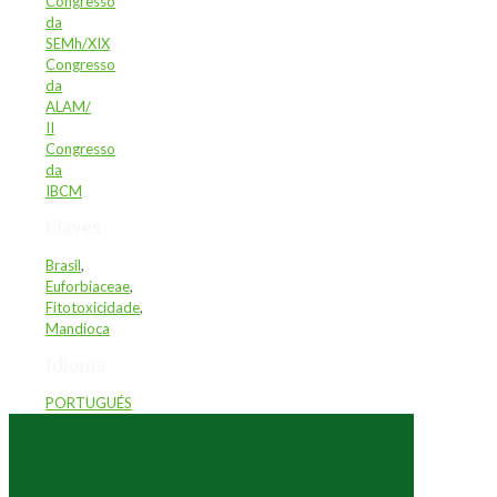
Congresso
da
SEMh/XIX
Congresso
da
ALAM/
II
Congresso
da
IBCM
Claves
Brasil
,
Euforbiaceae
,
Fitotoxicidade
,
Mandioca
Idioma
PORTUGUÉS