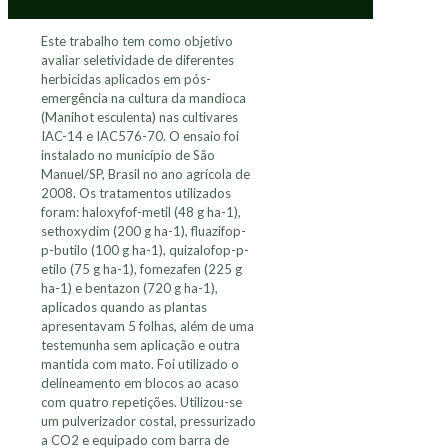
Este trabalho tem como objetivo
avaliar seletividade de diferentes
herbicidas aplicados em pós-
emergência na cultura da mandioca
(Manihot esculenta) nas cultivares
IAC-14 e IAC576-70. O ensaio foi
instalado no município de São
Manuel/SP, Brasil no ano agrícola de
2008. Os tratamentos utilizados
foram: haloxyfof-metil (48 g ha-1),
sethoxydim (200 g ha-1), fluazifop-
p-butilo (100 g ha-1), quizalofop-p-
etilo (75 g ha-1), fomezafen (225 g
ha-1) e bentazon (720 g ha-1),
aplicados quando as plantas
apresentavam 5 folhas, além de uma
testemunha sem aplicação e outra
mantida com mato. Foi utilizado o
delineamento em blocos ao acaso
com quatro repetições. Utilizou-se
um pulverizador costal, pressurizado
a CO2 e equipado com barra de