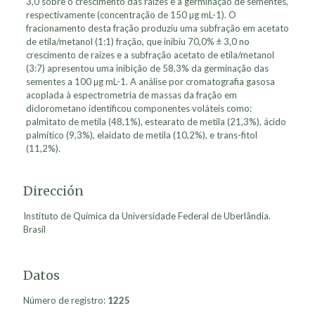
3,0 sobre o crescimento das raízes e a germinação de sementes,
respectivamente (concentração de 150 µg mL-1). O
fracionamento desta fração produziu uma subfração em acetato
de etila/metanol (1:1) fração, que inibiu 70,0% ± 3,0 no
crescimento de raízes e a subfração acetato de etila/metanol
(3:7) apresentou uma inibição de 58,3% da germinação das
sementes a 100 µg mL-1. A análise por cromatografia gasosa
acoplada à espectrometria de massas da fração em
diclorometano identificou componentes voláteis como:
palmitato de metila (48,1%), estearato de metila (21,3%), ácido
palmítico (9,3%), elaidato de metila (10,2%), e trans-fitol
(11,2%).
Dirección
Instituto de Química da Universidade Federal de Uberlândia.
Brasil
Datos
Número de registro:
1225