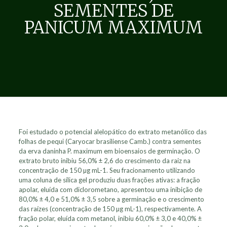
SEMENTES DE
PANICUM MAXIMUM
Foi estudado o potencial alelopático do extrato metanólico das
folhas de pequi (Caryocar brasiliense Camb.) contra sementes
da erva daninha P. maximum em bioensaios de germinação. O
extrato bruto inibiu 56,0% ± 2,6 do crescimento da raiz na
concentração de 150 µg mL-1. Seu fracionamento utilizando
uma coluna de sílica gel produziu duas frações ativas: a fração
apolar, eluída com diclorometano, apresentou uma inibição de
80,0% ± 4,0 e 51,0% ± 3,5 sobre a germinação e o crescimento
das raízes (concentração de 150 µg mL-1), respectivamente. A
fração polar, eluída com metanol, inibiu 60,0% ± 3,0 e 40,0% ±