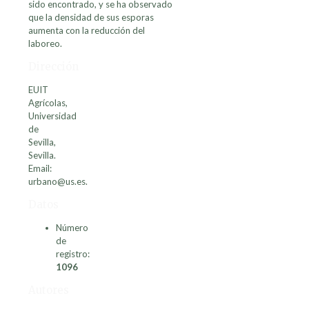
sido encontrado, y se ha observado
que la densidad de sus esporas
aumenta con la reducción del
laboreo.
Dirección
EUIT
Agrícolas,
Universidad
de
Sevilla,
Sevilla.
Email:
urbano@us.es.
Datos
Número
de
registro:
1096
Autores