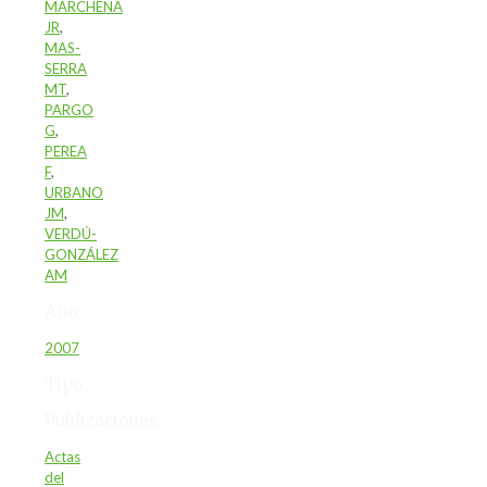
MARCHENA
JR
,
MAS-
SERRA
MT
,
PARGO
G
,
PEREA
F
,
URBANO
JM
,
VERDÚ-
GONZÁLEZ
AM
Año
2007
Tipo
Publicaciones
Actas
del