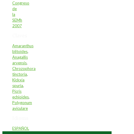
Congreso
de
la
SEMh
2007
Claves
Amaranthus
blitoides
,
Anagallis
arvensis
,
Chrozophora
tinctoria
,
Kickxia
spuria
,
Picris
echioides
,
Polygonum
aviculare
Idioma
ESPAÑOL