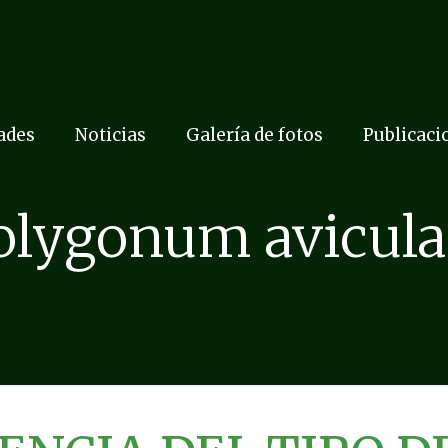
dades
Noticias
Galería de fotos
Publicaci
olygonum avicula