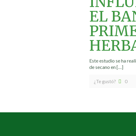
INFLU
EL BA
PRIME
HERBA
Este estudio se ha rea
de secano en
[…]
¿Te gustó?
0