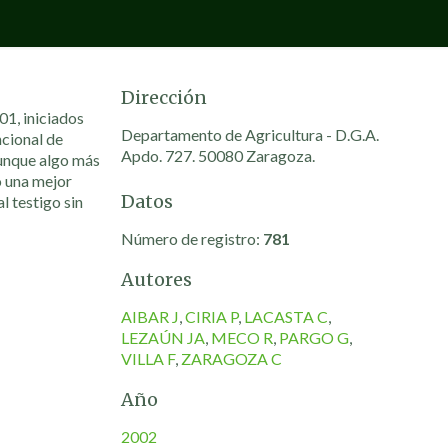
Dirección
01, iniciados
Departamento de Agricultura - D.G.A.
ncional de
Apdo. 727. 50080 Zaragoza.
 aunque algo más
ó una mejor
Datos
l testigo sin
Número de registro:
781
Autores
AIBAR J
,
CIRIA P
,
LACASTA C
,
LEZAÚN JA
,
MECO R
,
PARGO G
,
VILLA F
,
ZARAGOZA C
Año
2002