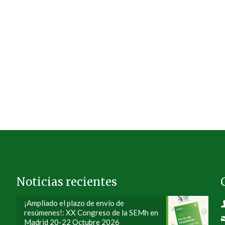
Noticias recientes
¡Ampliado el plazo de envío de
resúmenes!: XX Congreso de la SEMh en
Madrid 20-22 Octubre 2026