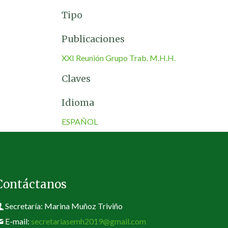
Tipo
Publicaciones
XXI Reunión Grupo Trab. M.H.H.
Claves
Idioma
ESPAÑOL
Contáctanos
Secretaría: Marina Muñoz Triviño
E-mail:
secretariasemh2019@gmail.com