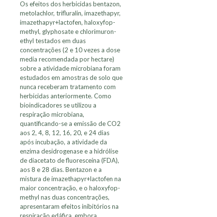
Os efeitos dos herbicidas bentazon,
metolachlor, trifluralin, imazethapyr,
imazethapyr+lactofen, haloxyfop-
methyl, glyphosate e chlorimuron-
ethyl testados em duas
concentrações (2 e 10 vezes a dose
media recomendada por hectare)
sobre a atividade microbiana foram
estudados em amostras de solo que
nunca receberam tratamento com
herbicidas anteriormente. Como
bioindicadores se utilizou a
respiração microbiana,
quantificando-se a emissão de CO2
aos 2, 4, 8, 12, 16, 20, e 24 dias
após incubação, a atividade da
enzima desidrogenase e a hidrólise
de diacetato de fluoresceína (FDA),
aos 8 e 28 dias. Bentazon e a
mistura de imazethapyr+lactofen na
maior concentração, e o haloxyfop-
methyl nas duas concentrações,
apresentaram efeitos inibitórios na
respiração edáfica, embora