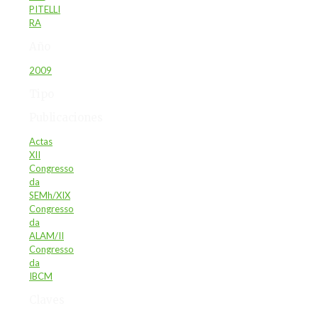
PITELLI
RA
Año
2009
Tipo
Publicaciones
Actas
XII
Congresso
da
SEMh/XIX
Congresso
da
ALAM/II
Congresso
da
IBCM
Claves