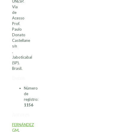
UNESP.
Via
de
Acesso
Prof.
Paulo
Donato
Castellane
s/n
.
Jaboticabal
(SP).
Brasil.
Datos
Número
de
registro:
1156
Autores
FERNÁNDEZ
GM
,