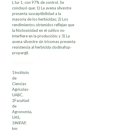
L ha-1, con 97% de control. Se
concluyó que: 1) La avena silvestre
presenta susceptibilidad a la
mayoría de los herbicidas; 2) Los
rendimientos obtenidos reflejan que
la fitotoxicidad en el cultivo no
interfiere en la producción; y 3) La
avena silvestre sin tricomas presenta
resistencia al herbicida clodinafop-
propargil.
Dirección
1Instituto
de
Ciencias
Agrícolas-
UABC.
2Facultad
de
Agronomía,
UAS,
3INIFAP,
km