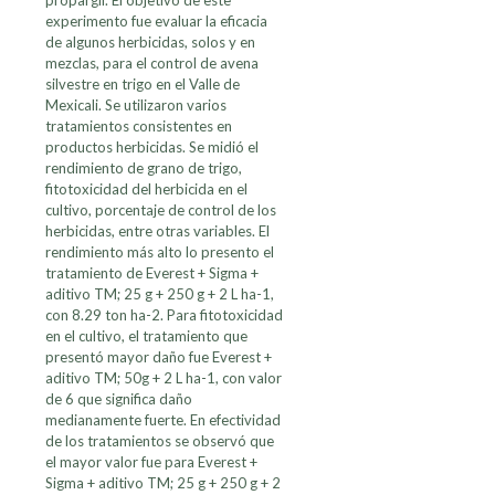
propargil. El objetivo de este
experimento fue evaluar la eficacia
de algunos herbicidas, solos y en
mezclas, para el control de avena
silvestre en trigo en el Valle de
Mexicali. Se utilizaron varios
tratamientos consistentes en
productos herbicidas. Se midió el
rendimiento de grano de trigo,
fitotoxicidad del herbicida en el
cultivo, porcentaje de control de los
herbicidas, entre otras variables. El
rendimiento más alto lo presento el
tratamiento de Everest + Sigma +
aditivo TM; 25 g + 250 g + 2 L ha-1,
con 8.29 ton ha-2. Para fitotoxicidad
en el cultivo, el tratamiento que
presentó mayor daño fue Everest +
aditivo TM; 50g + 2 L ha-1, con valor
de 6 que significa daño
medianamente fuerte. En efectividad
de los tratamientos se observó que
el mayor valor fue para Everest +
Sigma + aditivo TM; 25 g + 250 g + 2