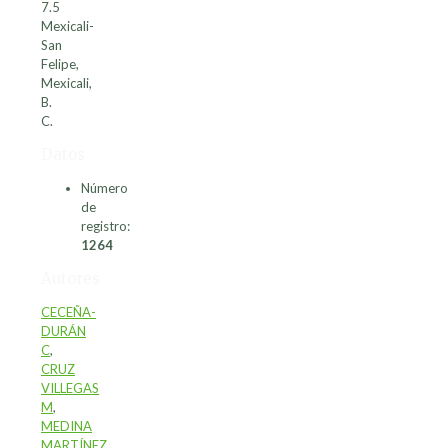
7.5
Mexicali-
San
Felipe,
Mexicali,
B.
C.
Datos
Número
de
registro:
1264
Autores
CECEÑA-
DURÁN
C
,
CRUZ
VILLEGAS
M
,
MEDINA
MARTÍNEZ