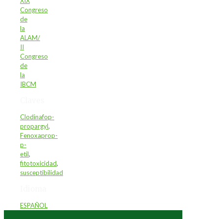
XIX
Congreso
de
la
ALAM/
II
Congreso
de
la
IBCM
Claves
Clodinafop-
propargyl
,
Fenoxaprop-
p-
etil
,
fitotoxicidad
,
susceptibilidad
Idioma
ESPAÑOL