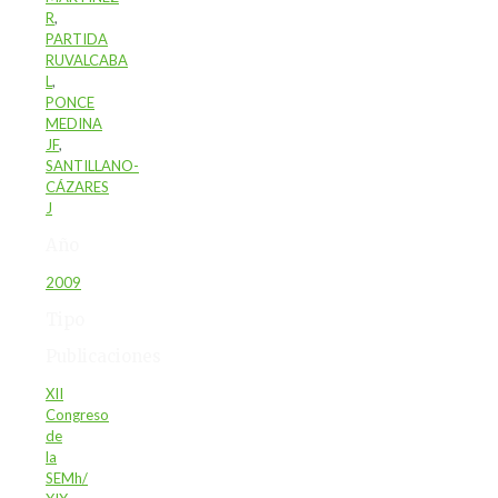
R
,
PARTIDA
RUVALCABA
L
,
PONCE
MEDINA
JF
,
SANTILLANO-
CÁZARES
J
Año
2009
Tipo
Publicaciones
XII
Congreso
de
la
SEMh/