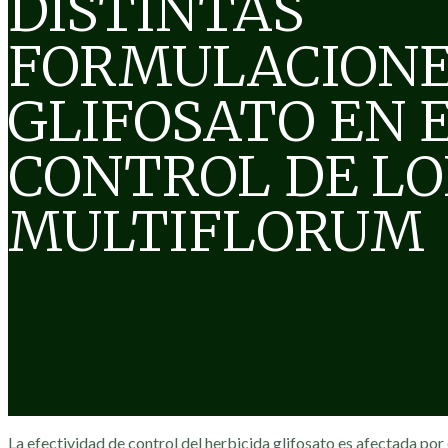
DISTINTAS
FORMULACIONE
GLIFOSATO EN 
CONTROL DE L
MULTIFLORUM
La efectividad de control del herbicida glifosato es afectada por 