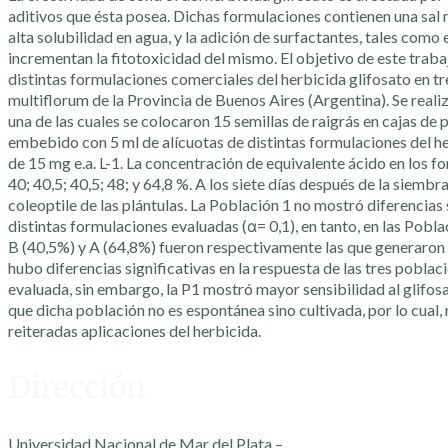
aditivos que ésta posea. Dichas formulaciones contienen una sal
alta solubilidad en agua, y la adición de surfactantes, tales como 
incrementan la fitotoxicidad del mismo. El objetivo de este trabaj
distintas formulaciones comerciales del herbicida glifosato en t
multiflorum de la Provincia de Buenos Aires (Argentina). Se reali
una de las cuales se colocaron 15 semillas de raigrás en cajas de p
embebido con 5 ml de alícuotas de distintas formulaciones del her
de 15 mg e.a. L-1. La concentración de equivalente ácido en los f
40; 40,5; 40,5; 48; y 64,8 %. A los siete días después de la siembr
coleoptile de las plántulas. La Población 1 no mostró diferencias 
distintas formulaciones evaluadas (α= 0,1), en tanto, en las Pobla
B (40,5%) y A (64,8%) fueron respectivamente las que generaron
hubo diferencias significativas en la respuesta de las tres pobla
evaluada, sin embargo, la P1 mostró mayor sensibilidad al glifosa
que dicha población no es espontánea sino cultivada, por lo cual,
reiteradas aplicaciones del herbicida.
Dirección
Universidad Nacional de Mar del Plata –