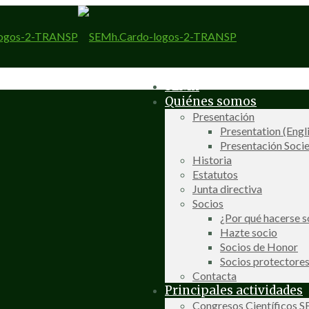
SEMh
Quiénes somos
Presentación
Presentation (Engl
Presentación Socie
Historia
Estatutos
Junta directiva
Socios
¿Por qué hacerse s
Hazte socio
Socios de Honor
Socios protectore
Contacta
Principales actividades
Congresos Científicos 