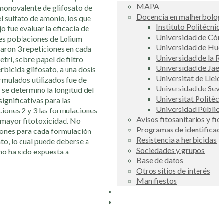
MAPA
 monovalente de glifosato de
Docencia en malherbolog
el sulfato de amonio, los que
Instituto Politécni
o fue evaluar la eficacia de
Universidad de C
res poblaciones de Lolium
Universidad de Hu
zaron 3 repeticiones en cada
Universidad de la R
etri, sobre papel de filtro
Universidad de Ja
bicida glifosato, a una dosis
Universitat de Llei
ormulados utilizados fue de
Universidad de Sev
a se determinó la longitud del
Universitat Politè
significativas para las
Universidad Públi
ciones 2 y 3 las formulaciones
Avisos fitosanitarios y f
 mayor fitotoxicidad. No
Programas de identifica
ciones para cada formulación
Resistencia a herbicidas
to, lo cual puede deberse a
Sociedades y grupos
 no ha sido expuesta a
Base de datos
Otros sitios de interés
Manifiestos
Buscador
COSCE