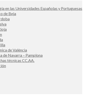
ía en las Universidades Españolas y Portuguesas
co de Beja
órdoba
elva
ioja
én
da
illa
cnica de València
ca de Navarra – Pamplona
ichas técnicas CC.AA.
ción