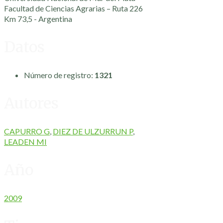
Facultad de Ciencias Agrarias – Ruta 226
Km 73,5 - Argentina
Datos
Número de registro:
1321
Autores
CAPURRO G
,
DIEZ DE ULZURRUN P
,
LEADEN MI
Año
2009