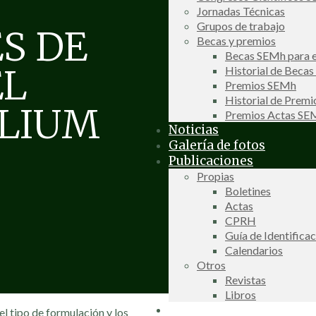
Jornadas Técnicas
Grupos de trabajo
S DE
Becas y premios
Becas SEMh para e
EL
Historial de Beca
Premios SEMh
Historial de Prem
OLIUM
Premios Actas S
Noticias
Galería de fotos
Publicaciones
Propias
Boletines
Actas
CPRH
Guía de Identifica
Calendarios
Otros
Revistas
Libros
Información de interés
el tipo de formulación y los