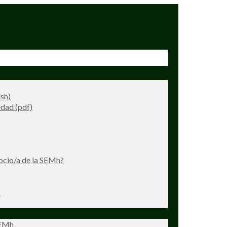
ish)
dad (pdf)
ocio/a de la SEMh?
s
SEMh