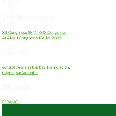
Tipo
Publicaciones
XII Congresso SEMh/XIX Congresso
ALAM/II Congresso IBCM. 2009
Claves
control de malas hierbas
,
Formulación
,
raigras
,
surfactantes
Idioma
ESPAÑOL