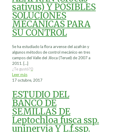
sativus) Y POSIBLES
SOLUCIONES
MECÁNICAS PARA
SU CONTROL
Se ha estudiado la flora arvense del azafrán y
algunos métodos de control mecánico en tres
campos del Valle del Jiloca (Teruel) de 2007 a
2011.
[…]
¿Te gustó?
0
Leer más
17 octubre, 2017
ESTUDIO DEL
BANCO DE
SEMILLAS DE
Leptochloa fusca ssp.
uninervia Y L.f.ssp.