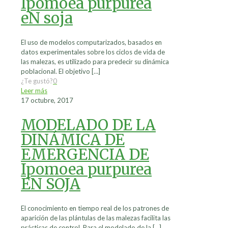
Ipomoea purpurea
eN soja
El uso de modelos computarizados, basados en
datos experimentales sobre los ciclos de vida de
las malezas, es utilizado para predecir su dinámica
poblacional. El objetivo
[…]
¿Te gustó?
0
Leer más
17 octubre, 2017
MODELADO DE LA
DINÁMICA DE
EMERGENCIA DE
Ipomoea purpurea
EN SOJA
El conocimiento en tiempo real de los patrones de
aparición de las plántulas de las malezas facilita las
prácticas de control. Para el modelado de la
[…]