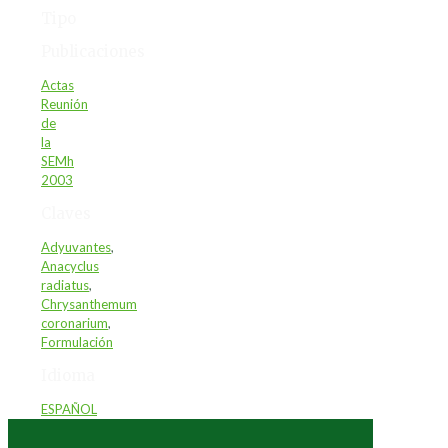
Tipo
Publicaciones
Actas
Reunión
de
la
SEMh
2003
Claves
Adyuvantes
,
Anacyclus
radiatus
,
Chrysanthemum
coronarium
,
Formulación
Idioma
ESPAÑOL