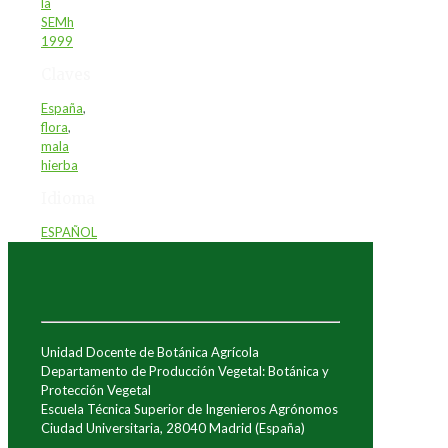
la
SEMh
1999
Claves
España
,
flora
,
mala
hierba
Idioma
ESPAÑOL
Unidad Docente de Botánica Agrícola
Departamento de Producción Vegetal: Botánica y
Protección Vegetal
Escuela Técnica Superior de Ingenieros Agrónomos
Ciudad Universitaria, 28040 Madrid (España)