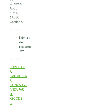
Cultivos.
Apdo.
4084.
14080
Córdoba.
Datos
Número
de
registro:
721
Autores
FORCELLA
F
,
GALLAGHER
R
,
GONZÁLEZ-
ANDÚJAR
JL
,
KEGODE
G
,