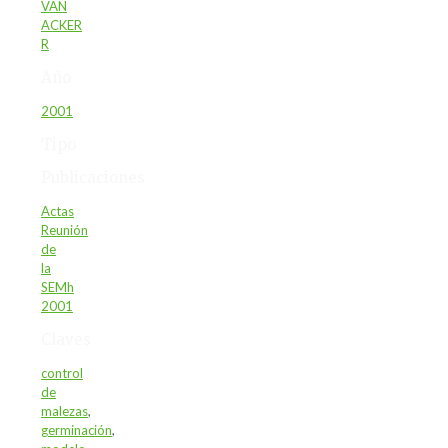
VAN
ACKER
R
Año
2001
Tipo
Publicaciones
Actas
Reunión
de
la
SEMh
2001
Claves
control
de
malezas
,
germinación
,