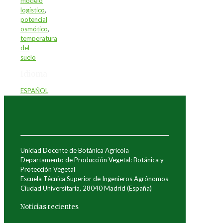
modelo
logístico
,
potencial
osmótico
,
temperatura
del
suelo
Idioma
ESPAÑOL
Unidad Docente de Botánica Agrícola
Departamento de Producción Vegetal: Botánica y
Protección Vegetal
Escuela Técnica Superior de Ingenieros Agrónomos
Ciudad Universitaria, 28040 Madrid (España)
Noticias recientes