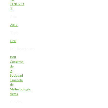
TENORIO
JL
Año
2019
Tipo
Oral
Publicaciones
XVII
Congreso
de
la
Sociedad
Española
de
Malherbología:
Actas
Claves