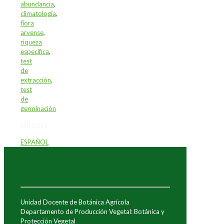
abundancia
,
climatología
,
flora
arvense
,
riqueza
específica
,
test
de
extracción
,
test
de
germinación
Idioma
ESPAÑOL
Unidad Docente de Botánica Agrícola
Departamento de Producción Vegetal: Botánica y
Protección Vegetal