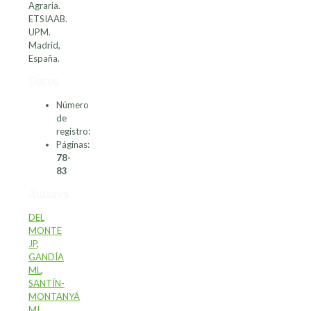
Agraria.
ETSIAAB.
UPM.
Madrid,
España.
Datos
Número
de
registro:
Páginas:
78-
83
Autores
DEL
MONTE
JP
,
GANDÍA
ML
,
SANTÍN-
MONTANYÁ
MI
,