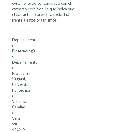
evitan el suelo contaminado con el
extracto herbicida, lo que indica que
el extracto no presenta toxicidad
frente a estos organismos.
Dirección
Departamento
de
Biotecnología
y
Departamento
de
Producción
Vegetal,
Universitat
Politècnica
de
València,
Camino
de
Vera
s/n
46022-