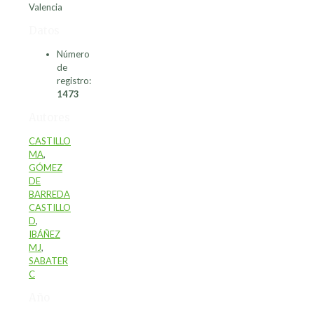
Valencia
Datos
Número
de
registro:
1473
Autores
CASTILLO
MA
,
GÓMEZ
DE
BARREDA
CASTILLO
D
,
IBÁÑEZ
MJ
,
SABATER
C
Año