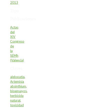
2013
Tipo
Publicaciones
Actas
del
XIV
Congreso
de
la
SEMh
(Valencia)
Claves
alelopatía
,
Artemisia
absinthium
,
bioensayos
,
herbicida
natural
,
toxicidad