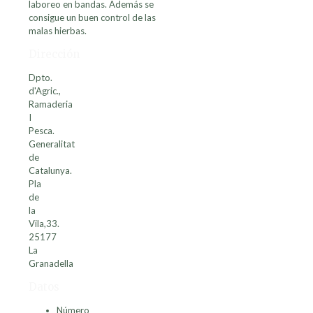
laboreo en bandas. Además se
consigue un buen control de las
malas hierbas.
Dirección
Dpto.
d'Agric.,
Ramaderia
I
Pesca.
Generalitat
de
Catalunya.
Pla
de
la
Vila,33.
25177
La
Granadella
Datos
Número