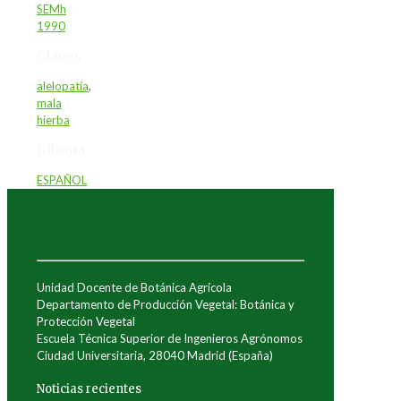
SEMh
1990
Claves
alelopatía
,
mala
hierba
Idioma
ESPAÑOL
Unidad Docente de Botánica Agrícola
Departamento de Producción Vegetal: Botánica y
Protección Vegetal
Escuela Técnica Superior de Ingenieros Agrónomos
Ciudad Universitaria, 28040 Madrid (España)
Noticias recientes