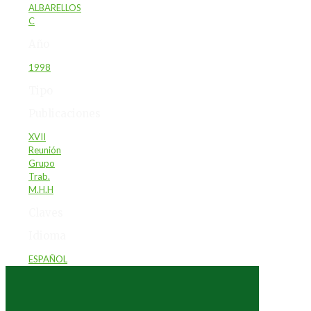
ALBARELLOS
C
Año
1998
Tipo
Publicaciones
XVII
Reunión
Grupo
Trab.
M.H.H
Claves
Idioma
ESPAÑOL