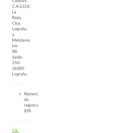
Cultivos.
C.A.G.D.R.
La
Rioja.
Ctra.
Logroño
a
Mendavia,
km
88.
Apdo.
250-
26080
Logroño.
Datos
Número
de
registro:
375
Autores
GIL-