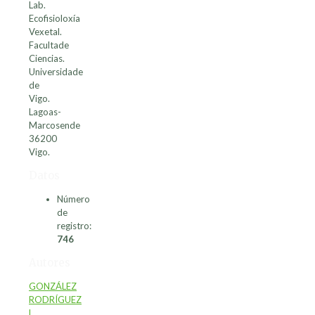
Lab.
Ecofisioloxía
Vexetal.
Facultade
Ciencias.
Universidade
de
Vigo.
Lagoas-
Marcosende
36200
Vigo.
Datos
Número
de
registro:
746
Autores
GONZÁLEZ
RODRÍGUEZ
L
,