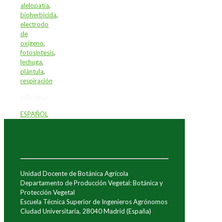
alelopatía
,
bioherbicida
,
electrodo
de
oxígeno
,
fotosíntesis
,
lechuga
,
plántula
,
respiración
Idioma
ESPAÑOL
Unidad Docente de Botánica Agrícola
Departamento de Producción Vegetal: Botánica y
Protección Vegetal
Escuela Técnica Superior de Ingenieros Agrónomos
Ciudad Universitaria, 28040 Madrid (España)