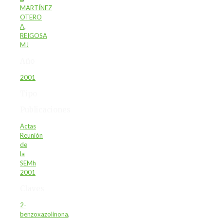
MARTÍNEZ
OTERO
A
,
REIGOSA
MJ
Año
2001
Tipo
Publicaciones
Actas
Reunión
de
la
SEMh
2001
Claves
2-
benzoxazolinona
,