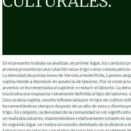
CULTURALES.
En el presente trabajo se analizan, en primer lugar, los cambios 
arvense presente en una rotación veza-trigo como consecuencia d
La densidad de poblaciones de Veronica hederifolia, Lamium amp
sophia tiende a disminuir en ausencia de laboreo. Por el contrari
arvensis se incrementaba al suprimir o reducir el laboreo. La de
mostraba una respuesta claramente definida al tipo de laboreo; s
Descurainia sophia, resultó influenciada por el tipo de cultivo util
incrementándose siempre después de un año de veza y disminuy
trigo. En conjunto, la densidad de la comunidad se vio significa
se realizaba laboreo, manteniéndose relativamente estable en las
En segundo lugar, se realiza un estudio detallado de la dinámica 
ludoviciana en relación con el tipo de rotación y con el régimen 