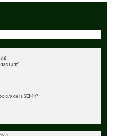
ish)
dad (pdf)
ocio/a de la SEMh?
s
SEMh