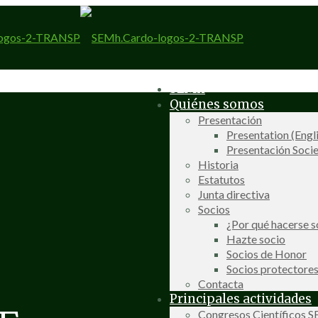
SEMh
Quiénes somos
Presentación
Presentation (Engl
Presentación Socie
Historia
Estatutos
Junta directiva
Socios
¿Por qué hacerse s
Hazte socio
Socios de Honor
Socios protectore
Contacta
Principales actividades
Congresos Científicos 