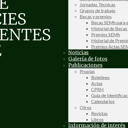
E
Jornadas Técnicas
Grupos de trabajo
IES
Becas y premios
Becas SEMh para e
SENTES
Historial de Beca
Premios SEMh
Historial de Prem
E
Premios Actas S
Noticias
Galería de fotos
Publicaciones
Propias
Boletines
Actas
CPRH
Guía de Identifica
Calendarios
Otros
Revistas
Libros
Información de interés