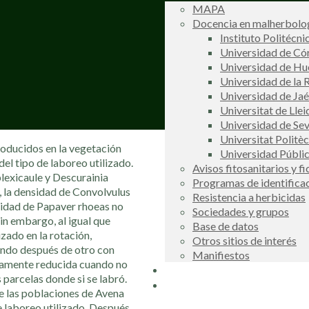
MAPA
Docencia en malherbolog
Instituto Politécni
Universidad de C
Universidad de Hu
Universidad de la R
Universidad de Ja
Universitat de Llei
Universidad de Sev
Universitat Politè
producidos en la vegetación
Universidad Públi
el tipo de laboreo utilizado.
Avisos fitosanitarios y f
lexicaule y Descurainia
Programas de identifica
o, la densidad de Convolvulus
Resistencia a herbicidas
nsidad de Papaver rhoeas no
Sociedades y grupos
in embargo, al igual que
Base de datos
izado en la rotación,
Otros sitios de interés
endo después de otro con
Manifiestos
tivamente reducida cuando no
Buscador
 parcelas donde si se labró.
COSCE
de las poblaciones de Avena
de laboreo utilizado. Después