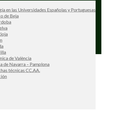
ía en las Universidades Españolas y Portuguesas
co de Beja
órdoba
elva
ioja
én
da
illa
cnica de València
ca de Navarra – Pamplona
ichas técnicas CC.AA.
ción