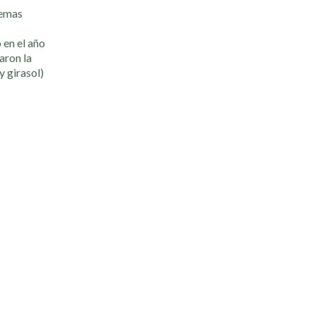
temas
 en el año
aron la
y girasol)