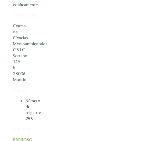
edáficamente.
Dirección
Centro
de
Ciencias
Medioambientales.
C.S.I.C.
Serrano
115
b.
28006
Madrid.
Datos
Número
de
registro:
755
Autores
BARROSO