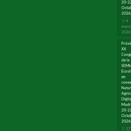
20-2
Octu
2026
4
marz
2026
Próx
XX
Cong
de la
SEMh
Ecos
en
conex
Natur
Agríc
Digita
Madr
20-2
Octu
2026
27