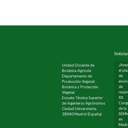
Noticia
¡Amp
Unidad Docente de
el pl
Botánica Agrícola
de
Departamento de
envío
Producción Vegetal:
de
Botánica y Protección
resúm
Vegetal
XX
Escuela Técnica Superior
Cong
de Ingenieros Agrónomos
de la
Ciudad Universitaria,
SEM
28040 Madrid (España)
en
Madr