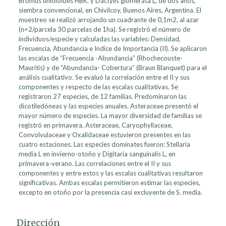
Bromus unioloides HBK. y Dactylis glomerata L, de dos años,
siembra convencional, en Chivilcoy, Buenos Aires, Argentina. El
muestreo se realizó arrojando un cuadrante de 0,1m2, al azar
(n=2/parcela 30 parcelas de 1ha). Se registró el número de
individuos/especie y calculadas las variables: Densidad,
Frecuencia, Abundancia e Indice de Importancia (II). Se aplicaron
las escalas de “Frecuencia -Abundancia” (Rhochecouste-
Mauritis) y de “Abundancia- Cobertura” (Braun Blanquet) para el
análisis cualitativo. Se evaluó la correlación entre el II y sus
componentes y respecto de las escalas cualitativas. Se
registraron 27 especies, de 12 familias. Predominaron las
dicotiledóneas y las especies anuales. Asteraceae presentó el
mayor número de especies. La mayor diversidad de familias se
registró en primavera. Asteraceae, Caryophyllaceae,
Convolvulaceae y Oxalidaceae estuvieron presentes en las
cuatro estaciones. Las especies dominates fueron: Stellaria
media L en invierno-otoño y Digitaria sanguinalis L, en
primavera-verano. Las correlaciones entre el II y sus
componentes y entre estos y las escalas cualitativas resultaron
significativas. Ambas escalas permitieron estimar las especies,
excepto en otoño por la presencia casi excluyente de S. media.
Dirección