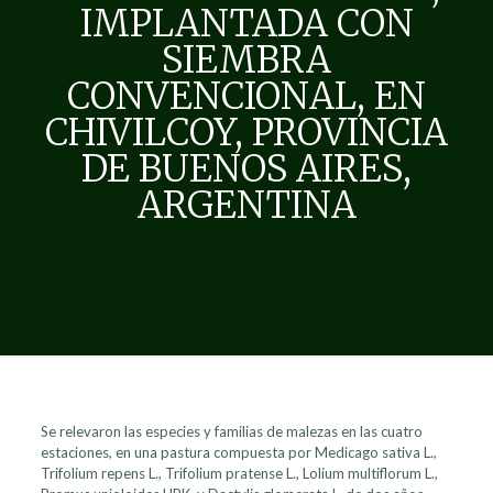
IMPLANTADA CON
SIEMBRA
CONVENCIONAL, EN
CHIVILCOY, PROVINCIA
DE BUENOS AIRES,
ARGENTINA
Se relevaron las especies y familias de malezas en las cuatro
estaciones, en una pastura compuesta por Medicago sativa L.,
Trifolium repens L., Trifolium pratense L., Lolium multiflorum L.,