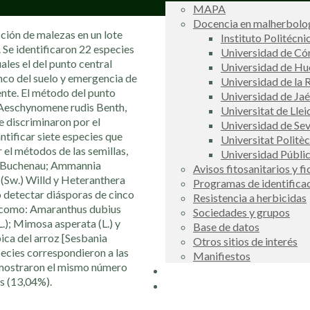
MAPA
Docencia en malherbolog
ción de malezas en un lote
Instituto Politécni
 Se identificaron 22 especies
Universidad de C
ales el del punto central
Universidad de Hu
nco del suelo y emergencia de
Universidad de la R
ente. El método del punto
Universidad de Ja
, Aeschynomene rudis Benth,
Universitat de Llei
e discriminaron por el
Universidad de Sev
tificar siete especies que
Universitat Politè
 el métodos de las semillas,
Universidad Públi
L.) Buchenau; Ammannia
Avisos fitosanitarios y f
a (Sw.) Willd y Heteranthera
Programas de identifica
 detectar diásporas de cinco
Resistencia a herbicidas
es como: Amaranthus dubius
Sociedades y grupos
.); Mimosa asperata (L.) y
Base de datos
ica del arroz [Sesbania
Otros sitios de interés
ecies correspondieron a las
Manifiestos
 mostraron el mismo número
Buscador
s (13,04%).
COSCE