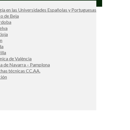
ía en las Universidades Españolas y Portuguesas
co de Beja
órdoba
elva
ioja
én
da
illa
cnica de València
ca de Navarra – Pamplona
ichas técnicas CC.AA.
ción