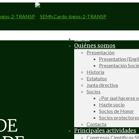
SEMh
Quiénes somos
Presentación
Presentation (Engl
Presentación Socie
Historia
Estatutos
Junta directiva
Socios
¿Por qué hacerse s
Hazte socio
Socios de Honor
Socios protectore
DE
Contacta
Principales actividades
Congresos Científicos 