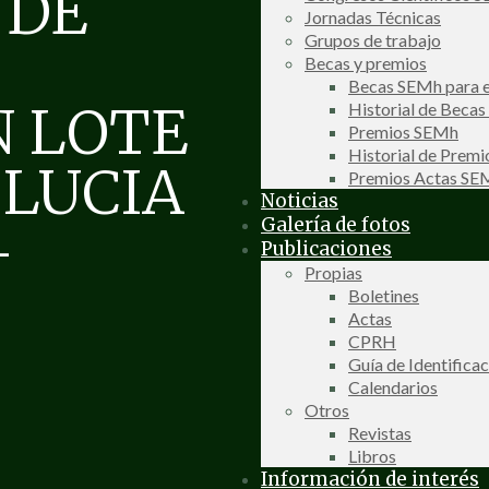
 DE
Jornadas Técnicas
Grupos de trabajo
Becas y premios
Becas SEMh para e
N LOTE
Historial de Beca
Premios SEMh
Historial de Prem
 LUCIA
Premios Actas S
Noticias
Galería de fotos
–
Publicaciones
Propias
Boletines
Actas
CPRH
Guía de Identifica
Calendarios
Otros
Revistas
Libros
Información de interés