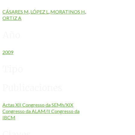
CÁSARES M
,
LÓPEZ L
,
MORATINOS H
,
ORTIZ A
Año
2009
Tipo
Publicaciones
Actas XII Congresso da SEMh/XIX
Congresso da ALAM/II Congresso da
IBCM
Claves