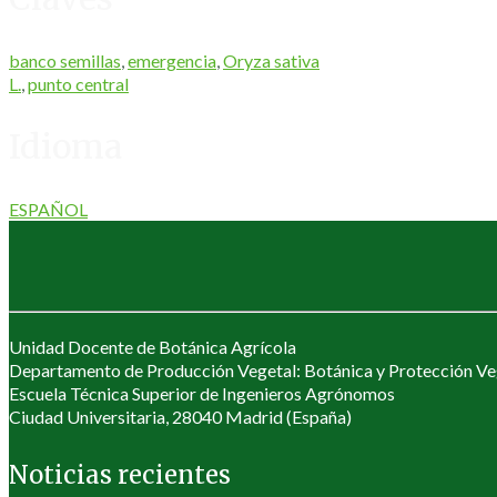
banco semillas
,
emergencia
,
Oryza sativa
L.
,
punto central
Idioma
ESPAÑOL
Unidad Docente de Botánica Agrícola
Departamento de Producción Vegetal: Botánica y Protección Ve
Escuela Técnica Superior de Ingenieros Agrónomos
Ciudad Universitaria, 28040 Madrid (España)
Noticias recientes