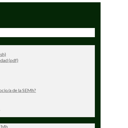
ish)
dad (pdf)
ocio/a de la SEMh?
s
SEMh