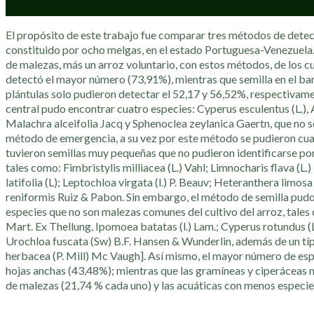
El propósito de este trabajo fue comparar tres métodos de detec
constituido por ocho melgas, en el estado Portuguesa-Venezuela.
de malezas, más un arroz voluntario, con estos métodos, de los cu
detectó el mayor número (73,91%), mientras que semilla en el ba
plántulas solo pudieron detectar el 52,17 y 56,52%, respectivam
central pudo encontrar cuatro especies: Cyperus esculentus (L.)
Malachra alceifolia Jacq y Sphenoclea zeylanica Gaertn, que no s
método de emergencia, a su vez por este método se pudieron cuan
tuvieron semillas muy pequeñas que no pudieron identificarse por
tales como: Fimbristylis milliacea (L.) Vahl; Limnocharis flava (
latifolia (L); Leptochloa virgata (l.) P. Beauv; Heteranthera limos
reniformis Ruiz & Pabon. Sin embargo, el método de semilla pudo
especies que no son malezas comunes del cultivo del arroz, tal
Mart. Ex Thellung, Ipomoea batatas (l.) Lam.; Cyperus rotundus (L
Urochloa fuscata (Sw) B.F. Hansen & Wunderlin, además de un típ
herbacea (P. Mill) Mc Vaugh]. Así mismo, el mayor número de esp
hojas anchas (43,48%); mientras que las gramíneas y ciperáceas
de malezas (21,74 % cada uno) y las acuáticas con menos especie