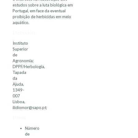
estudos sobre a luta biológica em
Portugal, em face da eventual
proibição de herbicidas em meio
aquático.
Dirección
Instituto
Superior
de
Agronomia;
DPPF/Herbologia,
Tapada
da
Ajuda,
1349-
007
Lisboa,
ilidiomor@sapo.pt;
Datos
Número
de