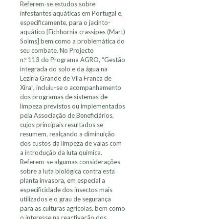
Referem-se estudos sobre
infestantes aquáticas em Portugal e,
especificamente, para o jacinto-
aquático [Eichhornia crassipes (Mart)
Solms] bem como a problemática do
seu combate. No Projecto
n.º 113 do Programa AGRO, “Gestão
integrada do solo e da água na
Lezíria Grande de Vila Franca de
Xira”, incluiu-se o acompanhamento
dos programas de sistemas de
limpeza previstos ou implementados
pela Associação de Beneficiários,
cujos principais resultados se
resumem, realçando a diminuição
dos custos da limpeza de valas com
a introdução da luta química.
Referem-se algumas considerações
sobre a luta biológica contra esta
planta invasora, em especial a
especificidade dos insectos mais
utilizados e o grau de segurança
para as culturas agrícolas, bem como
o interesse na reactivação dos