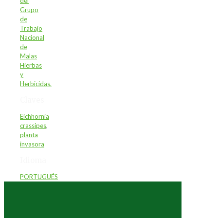
del
Grupo
de
Trabajo
Nacional
de
Malas
Hierbas
y
Herbicidas.
Claves
Eichhornia
crassipes
,
planta
invasora
Idioma
PORTUGUÉS