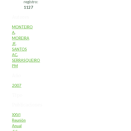
registro:
1127
Autores
MONTEIRO
A
,
MOREIRA
JF
,
SANTOS
AC
,
SERRASQUEIRO
PM
Año
2007
Tipo
Publicaciones
XXVI
Reunión
Anual