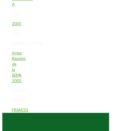
A
Año
2005
Tipo
Publicaciones
Actas
Reunión
de
la
SEMh
2005
Claves
Idioma
FRANCES