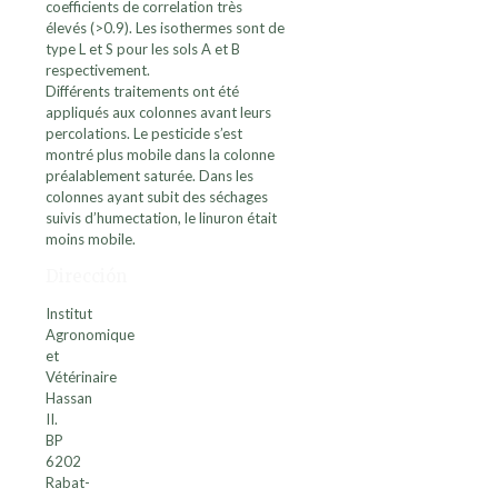
coefficients de correlation très
élevés (>0.9). Les isothermes sont de
type L et S pour les sols A et B
respectivement.
Différents traitements ont été
appliqués aux colonnes avant leurs
percolations. Le pesticide s’est
montré plus mobile dans la colonne
préalablement saturée. Dans les
colonnes ayant subit des séchages
suivis d’humectation, le linuron était
moins mobile.
Dirección
Institut
Agronomique
et
Vétérinaire
Hassan
II.
BP
6202
Rabat-