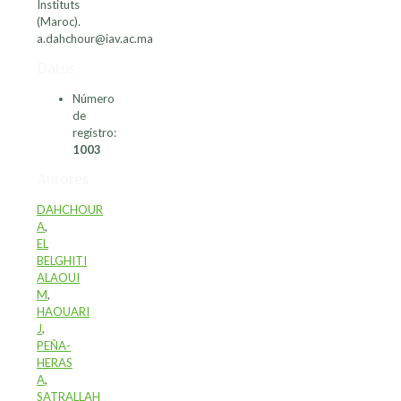
Instituts
(Maroc).
a.dahchour@iav.ac.ma
Datos
Número
de
registro:
1003
Autores
DAHCHOUR
A
,
EL
BELGHITI
ALAOUI
M
,
HAOUARI
J
,
PEÑA-
HERAS
A
,
SATRALLAH