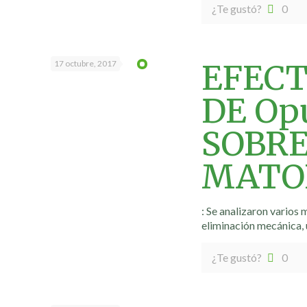
¿Te gustó?
0
EFECT
17 octubre, 2017
DE Opu
SOBRE
MATO
: Se analizaron varios
eliminación mecánica, 
¿Te gustó?
0