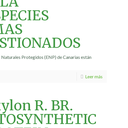
 LA
SPECIES
MAS
STIONADOS
s Naturales Protegidos (ENP) de Canarias están
Leer más
ylon R. BR.
TOSYNTHETIC