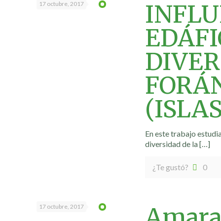
INFLU
17 octubre, 2017
EDÁFI
DIVER
FORÁN
(ISLA
En este trabajo estudia
diversidad de la
[…]
¿Te gustó?
0
Amara
17 octubre, 2017