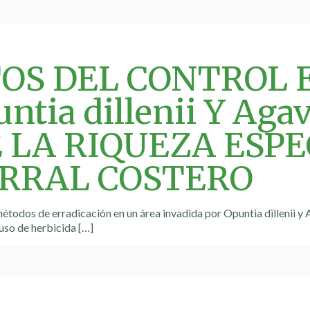
OS DEL CONTROL
ntia dillenii Y Aga
 LA RIQUEZA ESPE
RRAL COSTERO
 métodos de erradicación en un área invadida por Opuntia dillenii y
uso de herbicida
[…]