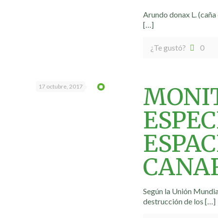
Arundo donax L. (caña 
[…]
¿Te gustó?
0
MONIT
17 octubre, 2017
ESPEC
ESPAC
CANA
Según la Unión Mundial
destrucción de los
[…]